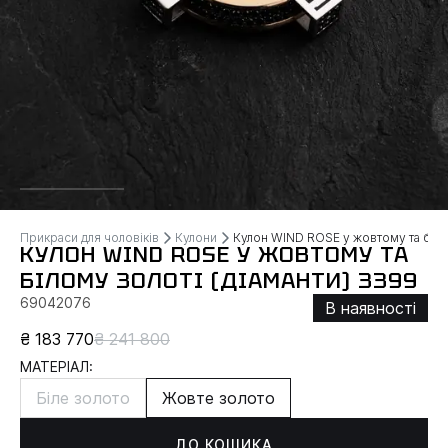
Прикраси для чоловіків
Кулони
Кулон WIND ROSE у жовтому та білом
КУЛОН WIND ROSE У ЖОВТОМУ ТА
БІЛОМУ ЗОЛОТІ (ДІАМАНТИ) 3399
69042076
В наявності
₴ 183 770
₴ 241 800
МАТЕРІАЛ:
Біле золото
Жовте золото
ДО КОШИКА