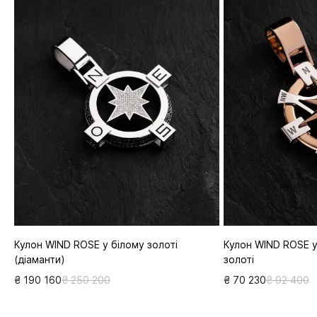
Кулон WIND ROSE у білому золоті
Кулон WIND ROSE у
(діаманти)
золоті
₴ 190 160
₴ 250 200
₴ 70 230
₴ 92 400