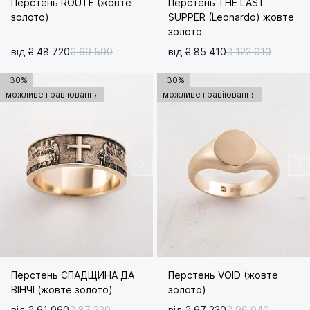
Перстень ROUTE (жовте
Перстень THE LAST
золото)
SUPPER (Leonardo) жовте
золото
від ₴ 48 720
₴ 69 590
від ₴ 85 410
₴ 122 010
-30%
-30%
можливе гравіювання
можливе гравіювання
Перстень СПАДЩИНА ДА
Перстень VOID (жовте
ВІНЧІ (жовте золото)
золото)
від ₴ 61 060
₴ 87 220
від ₴ 67 230
₴ 96 040