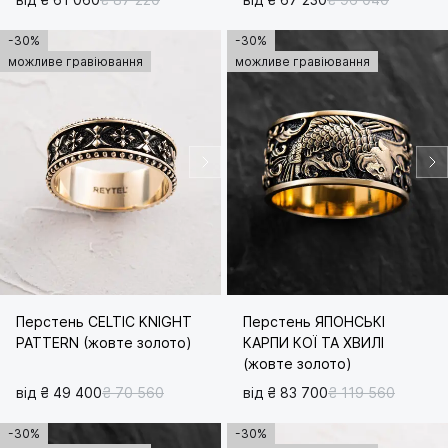
-30%
-30%
можливе гравіювання
можливе гравіювання
Перстень CELTIC KNIGHT
Перстень ЯПОНСЬКІ
PATTERN (жовте золото)
КАРПИ КОЇ ТА ХВИЛІ
(жовте золото)
від ₴ 49 400
₴ 70 560
від ₴ 83 700
₴ 119 560
-30%
-30%