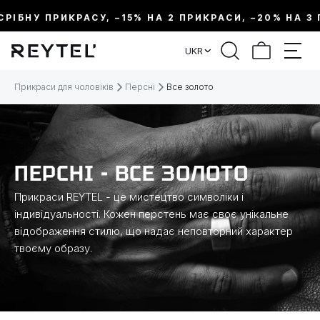
ІБНУ ПРИКРАСУ, –15% НА 2 ПРИКРАСИ, –20% НА 3 ПР
ФІЛЬТР
UKR
ЦІНА:
Прикраси для чоловіків
Персні
Все золото
МЕТАЛ
ВИД ПРИКРАСИ
ПЕРСНІ - ВСЕ ЗОЛОТО
Прикраси REYTEL - це мистецтво символіки і
КОЛЕКЦІЇ
індивідуальності. Кожен перстень має своє унікальне
відображення стилю, що надає неповторний характер
твоєму образу.
РОЗМІР
ТЕМАТИКА