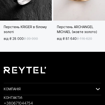
Перстень KRIGER в білому
Перстень ARCHANGEL
золоті
MICHAEL (жовте золото)
від ₴ 28 000
₴ 39 990
від ₴ 81 640
₴ 116 620
КОМПАНІЯ
КОНТАКТИ:
+380671044754