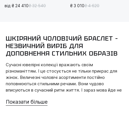
від ₴ 24 410
₴ 32 540
₴ 3 010
₴ 4 620
ШКІРЯНИЙ ЧОЛОВІЧИЙ БРАСЛЕТ –
НЕЗВИЧНИЙ ВИРІБ ДЛЯ
ДОПОВНЕННЯ СТИЛЬНИХ ОБРАЗІВ
Сучасні ювелірні колекції вражають своїм
різноманіттям. І це стосується не тільки прикрас для
жінок. Величезні чоловічі асортименти постійно
поповнюються стильними речами. Вони чудово
вписуються в сучасний ритм життя. І зараз мова йде не
тільки про класичні вироби. Так шкіряний чоловічий
Показати більше
браслет швидко знайшов своїх прихильників.
Цей аксесуар сподобається як любителям лаконізму,
так і тим, хто не уявляє свого життя без оригінальних
речей. Кожен зможе знайти для себе щось нове.