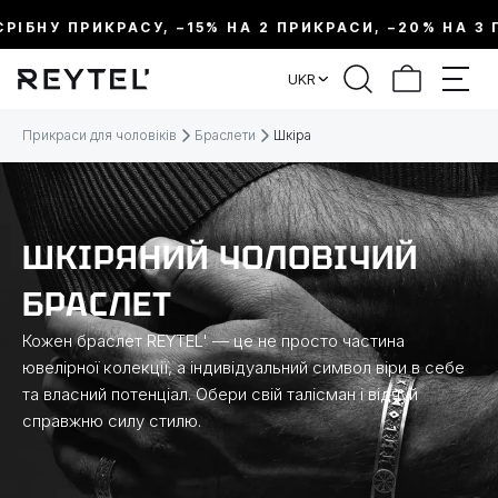
РІБНУ ПРИКРАСУ, –15% НА 2 ПРИКРАСИ, –20% НА 3 П
ФІЛЬТР
UKR
ЦІНА:
Прикраси для чоловіків
Браслети
Шкіра
МЕТАЛ
ШКІРЯНИЙ ЧОЛОВІЧИЙ
ВИД ПРИКРАСИ
БРАСЛЕТ
КОЛЕКЦІЇ
Кожен браслет REYTEL' — це не просто частина
ювелірної колекції, а індивідуальний символ віри в себе
та власний потенціал. Обери свій талісман і відчуй
РОЗМІР
справжню силу стилю.
ТЕМАТИКА