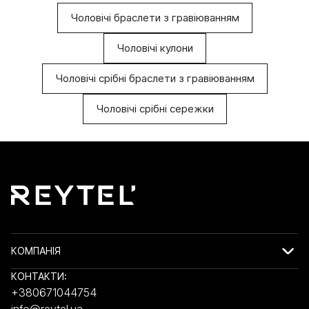
Чоловічі браслети з гравіюванням
В ЧОМУ ОСОБЛИВІСТЬ ТАКИХ
ПРИКРАС?
Чоловічі кулони
При створенні аксесуарів ювеліри проявляють
Чоловічі срібні браслети з гравіюванням
максимум фантазії. Для цього вони комбінують одразу
декілька матеріалів. Це виділяє їх на тлі всіх інших. Якщо
Чоловічі срібні сережки
розбиратися в особливостях шкіряного чоловічого
браслета, то виділяють кілька моментів:
В основі тут шкіра. Хоча без дорогоцінного металу
теж не обійтися. Він потрібний як мінімум для
застібок. Також він може бути присутній у
різноманітних вставках. Вони можуть бути
масивними чи невеликими.
Сама по собі основа може бути різною. Одні
КОМПАНІЯ
вибирають прикрасу, де буде просто смужка. Вам
тільки потрібно визначитися з шириною. Інші
КОНТАКТИ:
віддають перевагу плетеному варіанту.
+380671044754
info@reytel.ua