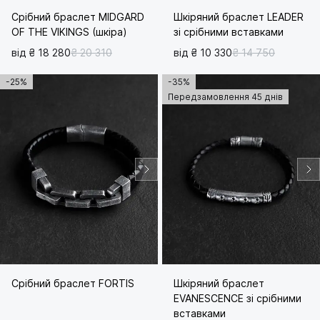
Срібний браслет MIDGARD
Шкіряний браслет LEADER
OF THE VIKINGS (шкіра)
зі срібними вставками
від ₴ 18 280
₴ 20 310
від ₴ 10 330
₴ 14 750
-25%
-35%
Передзамовлення 45 днів
Срібний браслет FORTIS
Шкіряний браслет
EVANESCENCE зі срібними
вставками