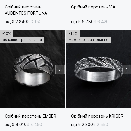
Срібний перстень
Срібний перстень VIA
AUDENTES FORTUNA
від ₴ 2 840
₴ 3 150
від ₴ 5 780
₴ 6 420
-10%
-10%
можливе гравіювання
можливе гравіювання
Срібний перстень EMBER
Срібний перстень KRIGER
від ₴ 4 010
₴ 4 450
від ₴ 2 300
₴ 2 550