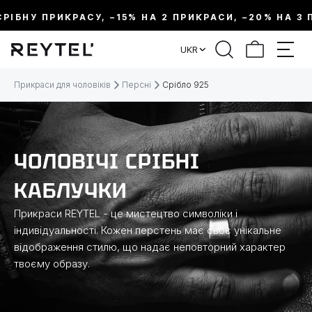
БНУ ПРИКРАСУ, –15% НА 2 ПРИКРАСИ, –20% НА 3 ПРИ
ФІЛЬТР
UKR
ЦІНА:
Прикраси для чоловіків
Персні
Срібло 925
МЕТАЛ
ЧОЛОВІЧІ СРІБНІ
ВИД ПРИКРАСИ
КАБЛУЧКИ
КОЛЕКЦІЇ
Прикраси REYTEL - це мистецтво символіки і
індивідуальності. Кожен перстень має своє унікальне
відображення стилю, що надає неповторний характер
РОЗМІР
твоєму образу.
ТЕМАТИКА