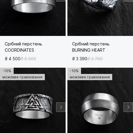
Срібний перстень
Срібний перстень
COORDINATES
BURNING HEART
₴ 4 500
₴ 5 000
₴ 3 390
₴ 3 760
-10%
-10%
можливе гравіювання
можливе гравіювання