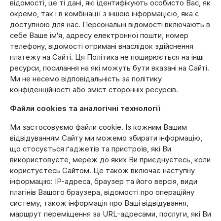
відомості, це ті дані, які ідентифікують особисто Вас, як
окремо, так і в комбінації з іншою інформацією, яка є
доступною для нас. Персональні відомості включають в
себе Ваше ім'я, адресу електронної пошти, номер
телефону, відомості отримані внаслідок здійснення
платежу на Сайті. Ця Політика не поширюється на інші
ресурси, посилання на які можуть бути вказані на Сайті.
Ми не несемо відповідальність за політику
конфіденційності або зміст сторонніх ресурсів.
Файли cookies та аналогічні технології
Ми застосовуємо файли сookie. Із кожним Вашим
відвідуванням Сайту ми можемо збирати інформацію,
що стосується ґаджетів та пристроїв, які Ви
використовуєте, мереж до яких Ви приєднуєтесь, коли
користуєтесь Сайтом. Це також включає наступну
інформацію: IP-адреса, браузер та його версія, види
плагінів Вашого браузера, відомості про операційну
систему, також інформація про Ваші відвідування,
маршрут переміщення за URL-адресами, послуги, які Ви