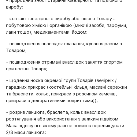
- природний знос і старіння ювелірного та подібного
виробу;
- контакт ювелірного виробу або іншого Товару з
побутовою хімією і органікою (миючі засоби, парфуми,
лаки тощо), медикаментами, йодом;
- пошкодження внаслідок плавання, купання разом з
Товаром;
- пошкодження отримані внаслідок заняття спортом
при носінні Товару;
- щоденна носка окремої групи Товарів (вечірніх /
парадних прикрас (коктейльні кільця, масивні сережки
та браслети, кольє, прикраси з розсипом каменів,
прикраси з декоративними покриттями));
- розрив ланцюга, браслета, кольє внаслідок
розтягування або використання з важким підвісом.
Маса підвісу ні в якому разі не повинна перевищувати
2/3 маси ланцюга;