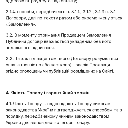
адресою https://reytel.ua/kontakty;
3.1.4. способи, передбачені п.п. 3.1.1., 3.1.2., 3.1.3 п. 3.1.
Договору, далі по тексту разом або окремо іменуються
«Замовлення».
3.2. З моменту отримання Продавцем Замовлення
Публічний договір вважається укладеним без його
подальшого підписання.
3.3. Також під акцептом цього Договору розуміється
оплата (повністю або частково) товарів Продавця
згідно оголошень чи публікацій розміщених на Сайті.
4. Якість Товару і гарантійний термін.
4.1. Якість Товару та відповідність Товару вимогам
законодавства України підтверджується способом та в
порядку, передбаченому чинним законодавством
України для відповідної категорії Товару.