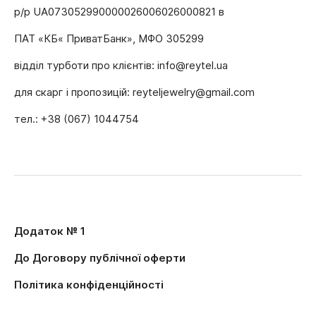
р/р UA073052990000026006026000821 в
ПАТ «КБ« ПриватБанк», МФО 305299
відділ турботи про клієнтів: info@reytel.ua
для скарг і пропозицій: reyteljewelry@gmail.com
тел.: +38 (067) 1044754
Додаток № 1
До Договору публічної оферти
Політика конфіденційності