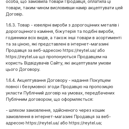
особа, що замовила товари Продавця, оплатила ці
товари, таким чином висловивши намір акцептувати цей
Договір.
1.6.3. Товар - ювелірні вироби з дорогоцінних металів і
дорогоцінного каміння, біжутерія та подібні вироби,
годинники всіх видів, а також інші товари в асортименті
та за ціною, які представлені в інтернет-магазині
Продавця за веб-адресою https://reytel.ua/ або
https://reytel.ua що пропонуються Продавцем на
користь Відвідувачів Сайту, які акцептували умови
цього Договору.
1.6.4. Акцептування Договору - надання Покупцем
повної і безумовної згоди Продавцю на пропозицію
укласти Публічний договір на умовах, передбачених
Публічним договором, що оформляється:
- шляхом замовлення, здійсненого через кошик
замовлення в інтернет-магазині Продавця за веб-
адресою https://reytel.ua/ або https://reytel.ua;