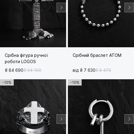
Срібна фігура ручної
Срібний браслет ATOM
роботи LOGOS
₴ 84 690
₴ 94 100
від ₴ 7 630
₴ 8 470
-10%
-10%