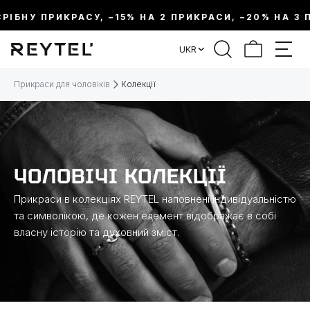
БНУ ПРИКРАСУ, –15% НА 2 ПРИКРАСИ, –20% НА 3 ПР
ФІЛЬТР
UKR
ЦІНА:
Прикраси для чоловіків
Колекції
МЕТАЛ
ВИД ПРИКРАСИ
ЧОЛОВІЧІ КОЛЕКЦІЇ
Прикраси в колекціях REYTEL наповнені індивідуальністю
КОЛЕКЦІЇ
та символікою, де кожен елемент відображає в собі
власну історію та духовний зміст.
РОЗМІР
ДОВЖИНА