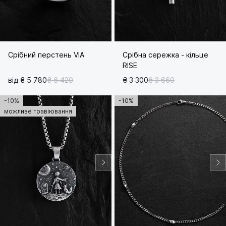
Срібний перстень VIA
Срібна сережка - кільце
RISE
від ₴ 5 780
₴ 6 420
₴ 3 300
₴ 3 660
-10%
-10%
можливе гравіювання