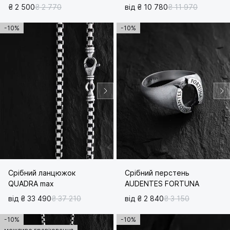
₴ 2 500
₴ 2 770
від ₴ 10 780
₴ 11 970
-10%
-10%
Срібний ланцюжок
Срібний перстень
QUADRA max
AUDENTES FORTUNA
від ₴ 33 490
₴ 37 210
від ₴ 2 840
₴ 3 150
-10%
-10%