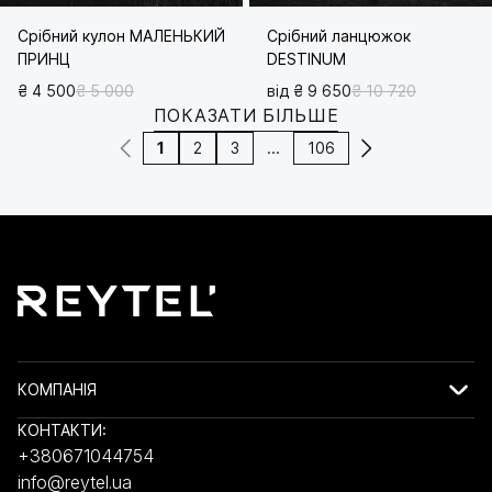
Срібний кулон МАЛЕНЬКИЙ
Срібний ланцюжок
ПРИНЦ
DESTINUM
₴ 4 500
₴ 5 000
від ₴ 9 650
₴ 10 720
ПОКАЗАТИ БІЛЬШЕ
1
2
3
...
106
КОМПАНІЯ
КОНТАКТИ:
+380671044754
info@reytel.ua