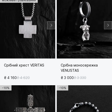
можливе гравіювання
Срібний хрест VERITAS
Срібна моносережка
VENUSTAS
₴ 4 160
₴ 4 620
₴ 3 000
₴ 3 330
-10%
-10%