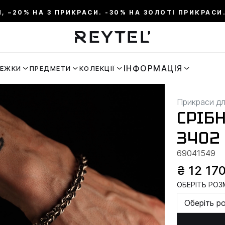
И, –20% НА 3 ПРИКРАСИ. -30% НА ЗОЛОТІ ПРИКРАСИ.
ІНФОРМАЦІЯ
РЕЖКИ
ПРЕДМЕТИ
КОЛЕКЦІЇ
Прикраси дл
СРІБ
3402
69041549
₴ 12 17
ОБЕРІТЬ РОЗМ
Оберіть р