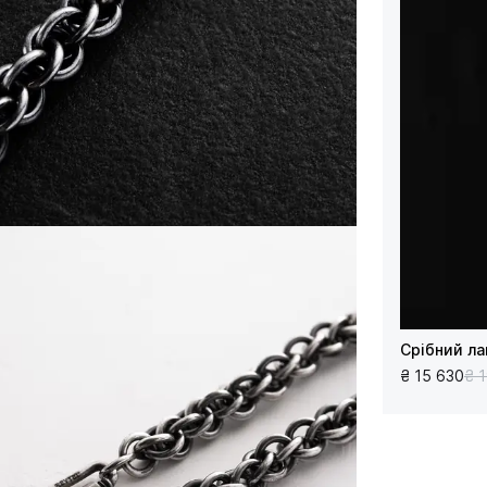
Срібний л
₴ 15 630
₴ 