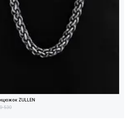
анцюжок ZULLEN
19 530