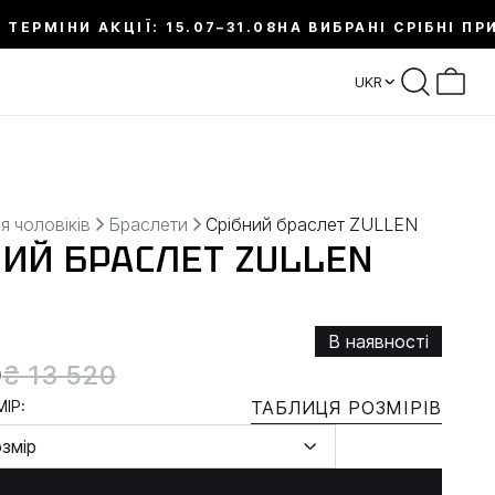
 ТЕРМІНИ АКЦІЇ: 15.07–31.08
НА ВИБРАНІ СРІБНІ ПР
UKR
я чоловіків
Браслети
Срібний браслет ZULLEN
НИЙ БРАСЛЕТ ZULLEN
В наявності
0
₴ 13 520
ІР:
ТАБЛИЦЯ РОЗМІРІВ
озмір