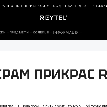
БНІ ПРИКРАСИ У РОЗДІЛІ SALE ДІЮТЬ ЗНИЖКИ ДО –25%.
ІНФОРМАЦІЯ
ЖКИ
ПРЕДМЕТИ
КОЛЕКЦІЇ
ІРАМ ПРИКРАС R
снови пальця. Вона повинна бути досить тонкою, щоб точно в