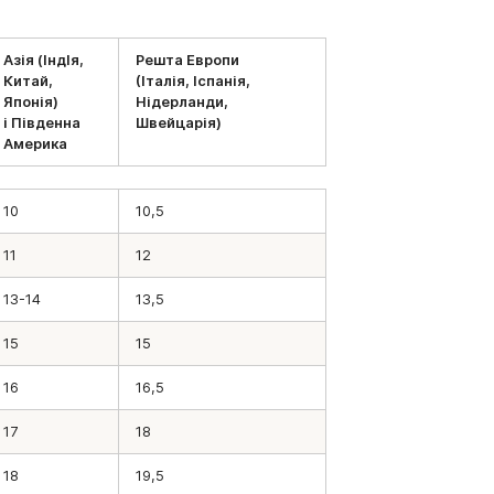
Азія (ІндІя,
Решта Европи
Китай,
(Італія, Іспанія,
Японія)
Нідерланди,
і Південна
Швейцарія)
Америка
10
10,5
11
12
13-14
13,5
15
15
16
16,5
17
18
18
19,5