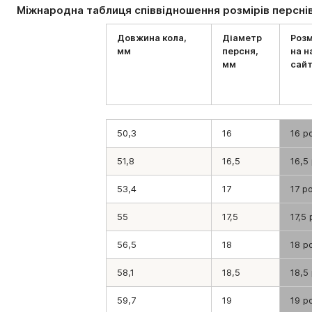
Міжнародна таблиця співвідношення розмірів персні
Довжина кола,
Діаметр
Розм
мм
персня,
на 
мм
сайт
50,3
16
16 р
51,8
16,5
16,5
53,4
17
17 р
55
17,5
17,5
56,5
18
18 р
58,1
18,5
18,5
59,7
19
19 р