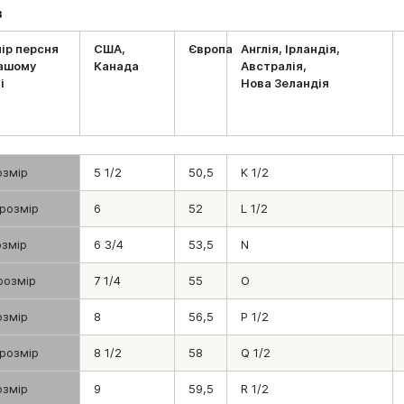
в
ір персня
США,
Європа
Англія, Ірландія,
нашому
Канада
Австралія,
і
Нова Зеландія
озмір
5 1/2
50,5
K 1/2
 розмір
6
52
L 1/2
озмір
6 3/4
53,5
N
 розмір
7 1/4
55
O
озмір
8
56,5
P 1/2
 розмір
8 1/2
58
Q 1/2
озмір
9
59,5
R 1/2