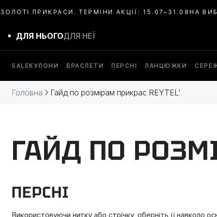
РИКРАСИ. ТЕРМІНИ АКЦІЇ: 15.07–31.08
НА ВИБРАНІ СРІ
ДЛЯ НЬОГО
ДЛЯ НЕЇ
SALE
КУЛОНИ
БРАСЛЕТИ
ПЕРСНІ
ЛАНЦЮЖКИ
СЕРЕ
Головна
Гайд по розмірам прикрас REYTEL'
ГАЙД ПО РОЗМ
ПЕРСНІ
Використовуючи нитку або стрічку, оберніть її навколо о