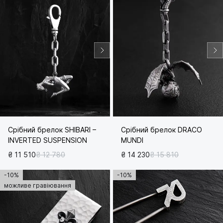
Срібний брелок SHIBARI –
Срібний брелок DRACO
INVERTED SUSPENSION
MUNDI
₴ 11 510
₴ 12 780
₴ 14 230
₴ 15 810
-10%
-10%
можливе гравіювання