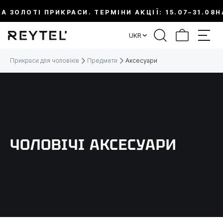
 ЗОЛОТІ ПРИКРАСИ. ТЕРМІНИ АКЦІЇ: 15.07–31.08
НА 
ФІЛЬТР
UKR
ЦІНА:
Прикраси для чоловіків
Предмети
Аксесуари
МЕТАЛ
ВИД ПРИКРАСИ
ЧОЛОВІЧІ АКСЕСУАРИ
КОЛЕКЦІЇ
ДОВЖИНА
ТЕМАТИКА