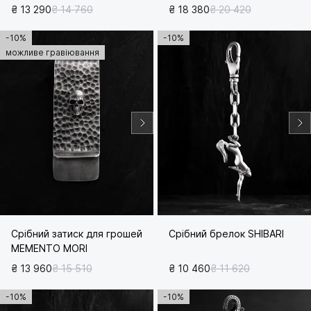
₴ 13 290
₴ 14 760
₴ 18 380
₴ 20 420
-10%
-10%
можливе гравіювання
Срібний затиск для грошей
Срібний брелок SHIBARI
MEMENTO MORI
₴ 13 960
₴ 15 510
₴ 10 460
₴ 11 620
-10%
-10%