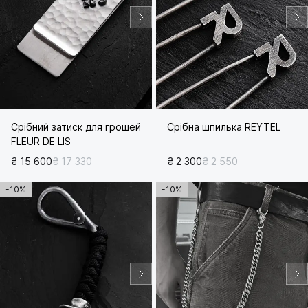
Срібний затиск для грошей
Срібна шпилька REYTEL
FLEUR DE LIS
₴ 15 600
₴ 17 330
₴ 2 300
₴ 2 550
-10%
-10%