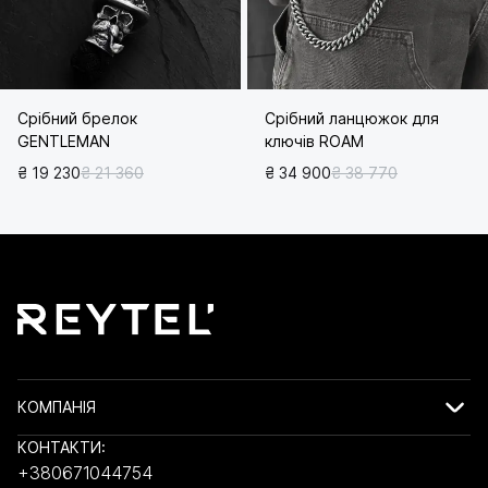
Срібний брелок
Срібний ланцюжок для
GENTLEMAN
ключів ROAM
₴ 19 230
₴ 21 360
₴ 34 900
₴ 38 770
КОМПАНІЯ
КОНТАКТИ:
+380671044754