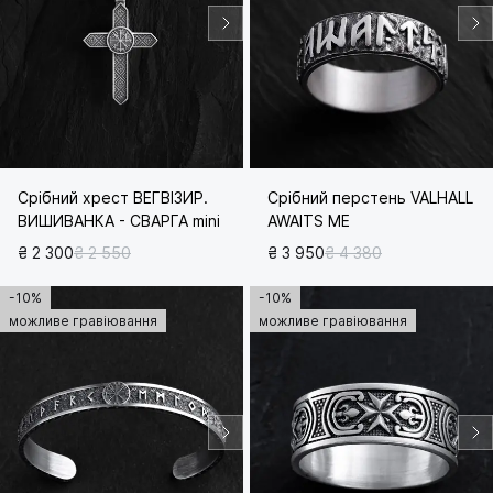
Срібний хрест ВЕГВІЗИР.
Срібний перстень VALHALL
ВИШИВАНКА - СВАРГА mini
AWAITS ME
₴ 2 300
₴ 2 550
₴ 3 950
₴ 4 380
-10%
-10%
можливе гравіювання
можливе гравіювання