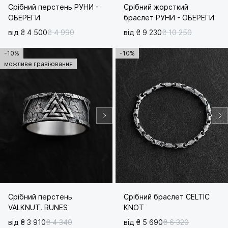
Срібний перстень РУНИ -
Срібний жорсткий
ОБЕРЕГИ
браслет РУНИ - ОБЕРЕГИ
від ₴ 4 500
₴ 4 990
від ₴ 9 230
₴ 10 250
-10%
-10%
можливе гравіювання
Срібний перстень
Срібний браслет CELTIC
VALKNUT. RUNES
KNOT
від ₴ 3 910
₴ 4 340
від ₴ 5 690
₴ 6 320