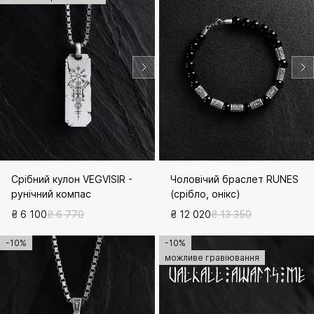
Срібний кулон VEGVISIR -
Чоловічий браслет RUNES
рунічний компас
(срібло, онікс)
₴ 6 100
₴ 6 770
₴ 12 020
₴ 13 350
-10%
-10%
можливе гравіювання