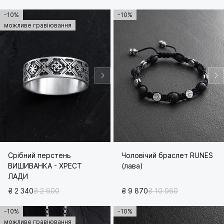
-10%
-10%
можливе гравіювання
Срібний перстень
Чоловічий браслет RUNES
ВИШИВАНКА - ХРЕСТ
(лава)
ЛАДИ
₴ 2 340
₴ 2 600
₴ 9 870
₴ 10 960
-10%
-10%
можливе гравіювання