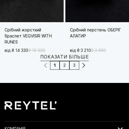
Срібний жорсткий
Срібний перстень ОБЕРІГ
браслет VEGVISIR WITH
АЛАТИР
RUNES
від ₴ 14 330
₴ 15 920
від ₴ 3 210
₴ 3 560
ПОКАЗАТИ БІЛЬШЕ
1
2
3
КОМПАНІЯ