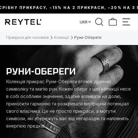
ІБНУ ПРИКРАСУ, –15% НА 2 ПРИКРАСИ, –20% НА 3 ПР
ФІЛЬТР
UKR
ЦІНА:
Прикраси для чоловіків
Колекції
Руни-Обереги
МЕТАЛ
РУНИ-ОБЕРЕГИ
ВИД ПРИКРАСИ
Колекція прикрас Руни-Обереги втілює древню
символіку та магію рун. Кожен оберіг з цієї колекції несе
КОЛЕКЦІЇ
в собі особливе значення, здатне впливати на долю,
приносити гармонію та розкривати внутрішній потенціал
РОЗМІР
свого власника. Це не просто прикраси, а могутні
символи, які збережуть вас від негараздів та наповнять
енергією предків.
ДОВЖИНА