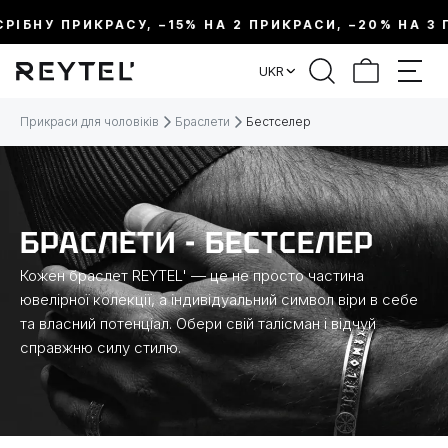
БНУ ПРИКРАСУ, –15% НА 2 ПРИКРАСИ, –20% НА 3 ПРИ
ФІЛЬТР
UKR
ЦІНА:
Прикраси для чоловіків
Браслети
Бестселер
МЕТАЛ
ВИД ПРИКРАСИ
БРАСЛЕТИ - БЕСТСЕЛЕР
Кожен браслет REYTEL' — це не просто частина
КОЛЕКЦІЇ
ювелірної колекції, а індивідуальний символ віри в себе
та власний потенціал. Обери свій талісман і відчуй
справжню силу стилю.
РОЗМІР
ТЕМАТИКА