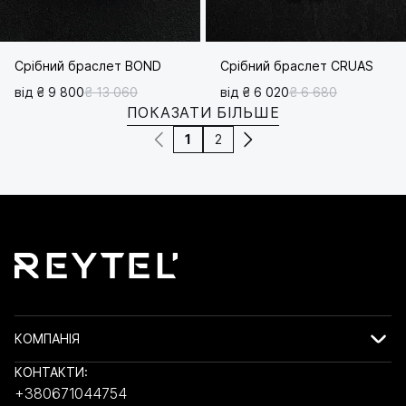
Срібний браслет BOND
Срібний браслет CRUAS
від ₴ 9 800
₴ 13 060
від ₴ 6 020
₴ 6 680
ПОКАЗАТИ БІЛЬШЕ
1
2
КОМПАНІЯ
КОНТАКТИ:
+380671044754