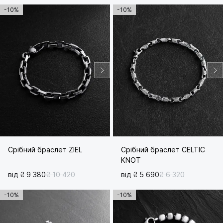
-10%
-10%
Срібний браслет ZIEL
Срібний браслет CELTIC
KNOT
від ₴ 9 380
₴ 10 420
від ₴ 5 690
₴ 6 320
-10%
-10%