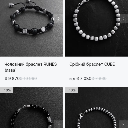
Чоловічий браслет RUNES
Срібний браслет CUBE
(лава)
₴ 9 870
₴ 10 960
від ₴ 7 080
₴ 7 860
-10%
-10%