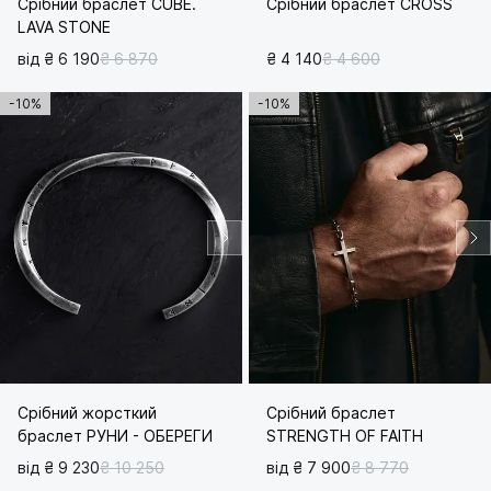
Срібний браслет CUBE.
Срібний браслет CROSS
LAVA STONE
від ₴ 6 190
₴ 6 870
₴ 4 140
₴ 4 600
-10%
-10%
Срібний жорсткий
Срібний браслет
браслет РУНИ - ОБЕРЕГИ
STRENGTH OF FAITH
від ₴ 9 230
₴ 10 250
від ₴ 7 900
₴ 8 770