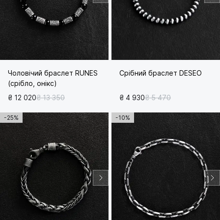
Чоловічий браслет RUNES
Срібний браслет DESEO
(срібло, онікс)
₴ 12 020
₴ 13 350
₴ 4 930
₴ 5 470
-25%
-10%