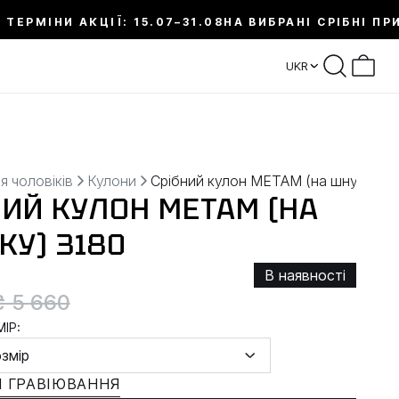
 ТЕРМІНИ АКЦІЇ: 15.07–31.08
НА ВИБРАНІ СРІБНІ ПР
UKR
я чоловіків
Кулони
Срібний кулон METAM (на шнурку)
НИЙ КУЛОН METAM (НА
КУ) 3180
В наявності
₴ 5 660
ІР:
озмір
 ГРАВІЮВАННЯ