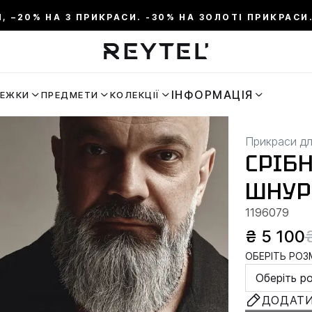
И, –20% НА 3 ПРИКРАСИ. -30% НА ЗОЛОТІ ПРИКРАСИ.
ІНФОРМАЦІЯ
РЕЖКИ
ПРЕДМЕТИ
КОЛЕКЦІЇ
Прикраси дл
СРІБ
ШНУР
1196079
₴ 5 100
ОБЕРІТЬ РОЗМ
Оберіть р
ДОДАТИ