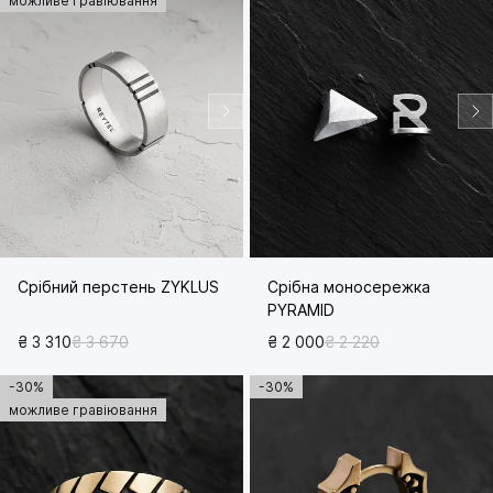
можливе гравіювання
Срібний перстень ZYKLUS
Срібна моносережка
PYRAMID
₴ 3 310
₴ 3 670
₴ 2 000
₴ 2 220
-30%
-30%
можливе гравіювання