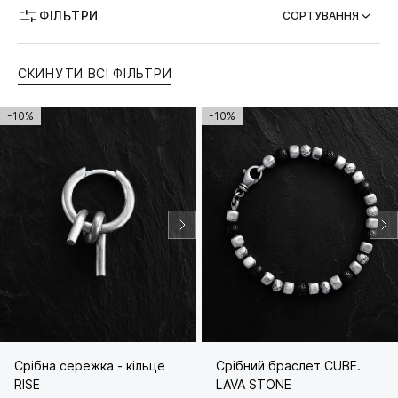
ФІЛЬТРИ
СОРТУВАННЯ
ТЕМАТИКА
СКИНУТИ ВСІ ФІЛЬТРИ
МОЖЛИВІСТЬ ГРАВІЮВАННЯ
-10%
-10%
Срібна сережка - кільце
Срібний браслет CUBE.
RISE
LAVA STONE