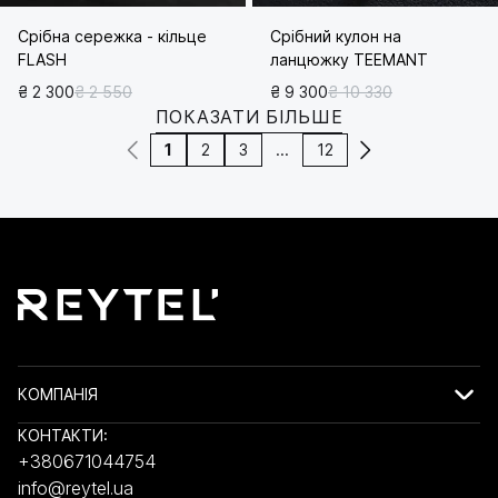
Срібна сережка - кільце
Срібний кулон на
FLASH
ланцюжку TEEMANT
₴ 2 300
₴ 2 550
₴ 9 300
₴ 10 330
ПОКАЗАТИ БІЛЬШЕ
1
2
3
...
12
КОМПАНІЯ
КОНТАКТИ:
+380671044754
info@reytel.ua