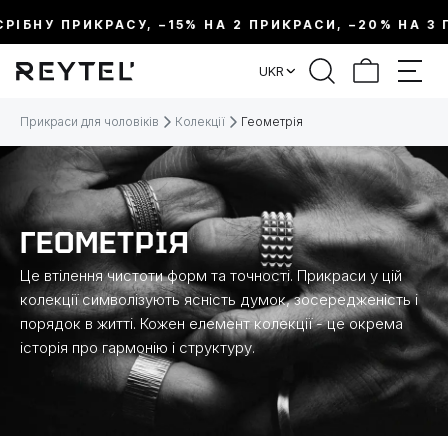
ІБНУ ПРИКРАСУ, –15% НА 2 ПРИКРАСИ, –20% НА 3 ПР
ФІЛЬТР
UKR
ЦІНА:
Прикраси для чоловіків
Колекції
Геометрія
МЕТАЛ
ВИД ПРИКРАСИ
ГЕОМЕТРІЯ
Це втілення чистоти форм та точності. Прикраси у цій
КОЛЕКЦІЇ
колекції символізують ясність думок, зосередженість і
порядок в житті. Кожен елемент колекції - це окрема
історія про гармонію і структуру.
РОЗМІР
ДОВЖИНА