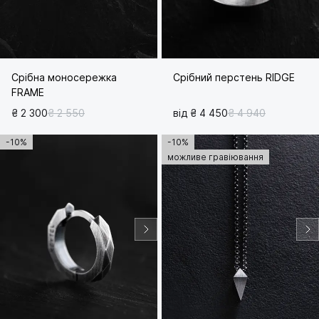
Срібна моносережка
Срібний перстень RIDGE
FRAME
₴ 2 300
₴ 2 550
від ₴ 4 450
₴ 4 940
-10%
-10%
можливе гравіювання