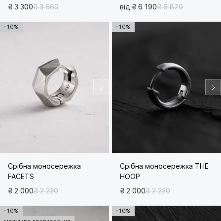
₴ 3 300
₴ 3 660
від ₴ 6 190
₴ 6 870
-10%
-10%
Срібна моносережка
Срібна моносережка THE
FACETS
HOOP
₴ 2 000
₴ 2 220
₴ 2 000
₴ 2 220
-10%
-10%