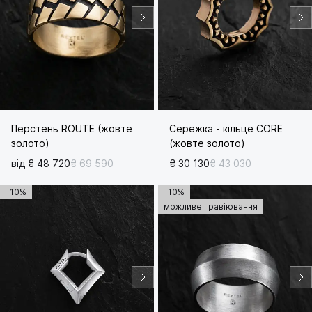
Перстень ROUTE (жовте
Сережка - кільце CORE
золото)
(жовте золото)
від ₴ 48 720
₴ 69 590
₴ 30 130
₴ 43 030
-10%
-10%
можливе гравіювання