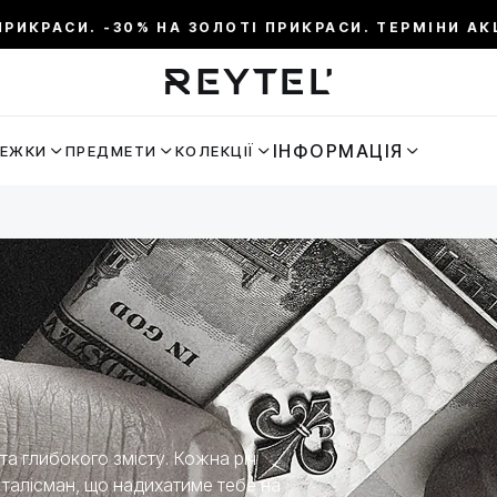
СИ. -30% НА ЗОЛОТІ ПРИКРАСИ. ТЕРМІНИ АКЦІЇ: 15.
ІНФОРМАЦІЯ
РЕЖКИ
ПРЕДМЕТИ
КОЛЕКЦІЇ
а глибокого змісту. Кожна річ
 талісман, що надихатиме тебе на