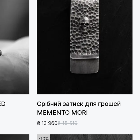
ED
Срібний затиск для грошей
MEMENTO MORI
₴ 13 960
₴ 15 510
-10%