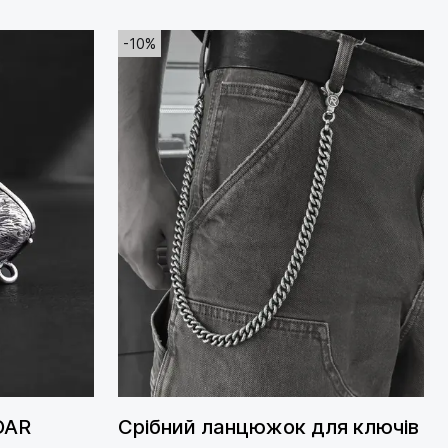
-10%
OAR
Срібний ланцюжок для ключів