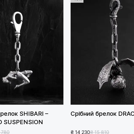
брелок SHIBARI –
Срібний брелок DRA
D SUSPENSION
 780
₴ 14 230
₴ 15 810