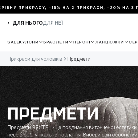
 ПРИКРАСУ, –15% НА 2 ПРИКРАСИ, –20% НА 3 ПРИКРА
ФІЛЬТР
ДЛЯ НЬОГО
ДЛЯ НЕЇ
ЦІНА:
SALE
КУЛОНИ
БРАСЛЕТИ
ПЕРСНІ
ЛАНЦЮЖКИ
СЕ
МЕТАЛ
Прикраси для чоловіків
Предмети
ВИД ПРИКРАСИ
КОЛЕКЦІЇ
ПРЕДМЕТИ
ДОВЖИНА
Предмети REYTEL - це поєднання витонченої естетики т
ТЕМАТИКА
несе в собі унікальне послання. Вибери свій особистий