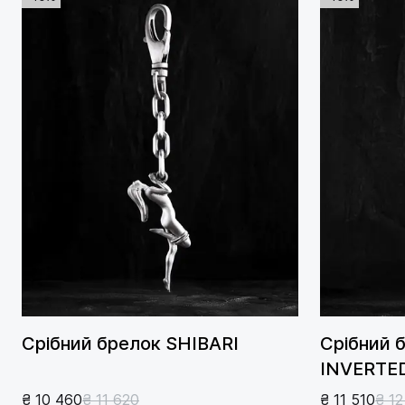
Срібний брелок SHIBARI
Срібний 
INVERTE
₴ 10 460
₴ 11 620
₴ 11 510
₴ 12