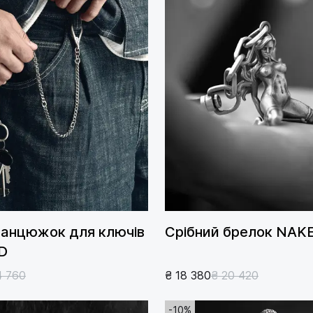
ланцюжок для ключів
Срібний брелок NAK
D
4 760
₴ 18 380
₴ 20 420
-10%