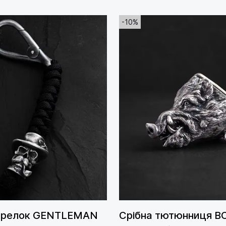
-10%
 брелок GENTLEMAN
Срібна тютюнниця B