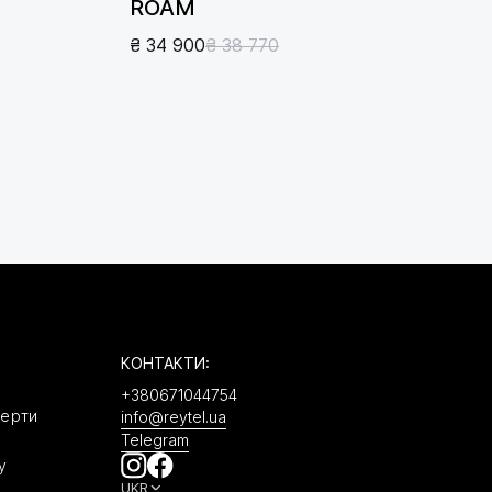
ROAM
₴ 34 900
₴ 38 770
КОНТАКТИ:
+380671044754
ферти
info@reytel.ua
Telegram
у
UKR