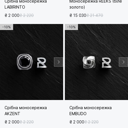
Срібна моносережка
Моносережка REEKS (біле
LABIRINTO
золото)
₴ 2 000
₴ 2 220
₴ 15 030
₴ 21 470
-10%
-10%
Срібна моносережка
Срібна моносережка
AKZENT
EMBUDO
₴ 2 000
₴ 2 220
₴ 2 000
₴ 2 220