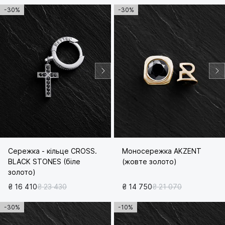
-30%
-30%
Сережка - кільце CROSS.
Моносережка AKZENT
BLACK STONES (біле
(жовте золото)
золото)
₴ 16 410
₴ 23 430
₴ 14 750
₴ 21 070
-30%
-10%