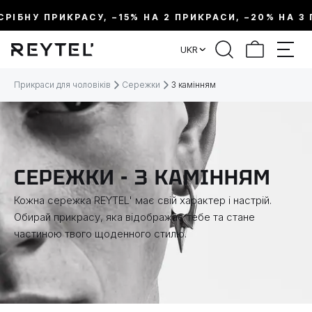
ІБНУ ПРИКРАСУ, –15% НА 2 ПРИКРАСИ, –20% НА 3 ПР
ФІЛЬТР
UKR
ЦІНА:
Прикраси для чоловіків
Сережки
З камінням
МЕТАЛ
ВИД ПРИКРАСИ
СЕРЕЖКИ - З КАМІННЯМ
Кожна сережка REYTEL' має свій характер і настрій.
КОЛЕКЦІЇ
Обирай прикрасу, яка відображає тебе та стане
частиною твого щоденного стилю.
ТЕМАТИКА