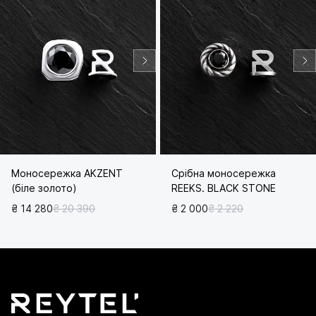
Моносережка AKZENT
Срібна моносережка
(біле золото)
REEKS. BLACK STONE
₴ 14 280
₴ 20 390
₴ 2 000
₴ 2 220