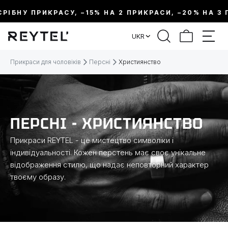
ІБНУ ПРИКРАСУ, –15% НА 2 ПРИКРАСИ, –20% НА 3 ПР
ФІЛЬТР
UKR
ЦІНА:
Прикраси для чоловіків
Персні
Християнство
МЕТАЛ
ВИД ПРИКРАСИ
ПЕРСНІ - ХРИСТИЯНСТВО
Прикраси REYTEL - це мистецтво символіки і
КОЛЕКЦІЇ
індивідуальності. Кожен перстень має своє унікальне
відображення стилю, що надає неповторний характер
твоєму образу.
РОЗМІР
ТЕМАТИКА