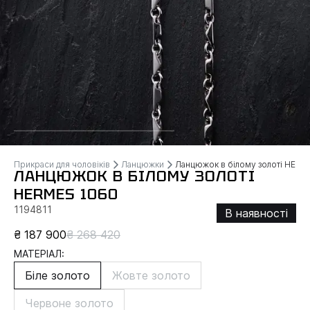
Прикраси для чоловіків
Ланцюжки
Ланцюжок в білому золоті HERM
ЛАНЦЮЖОК В БІЛОМУ ЗОЛОТІ
HERMES 1060
1194811
В наявності
₴ 187 900
₴ 268 420
МАТЕРІАЛ:
Біле золото
Жовте золото
Червоне золото