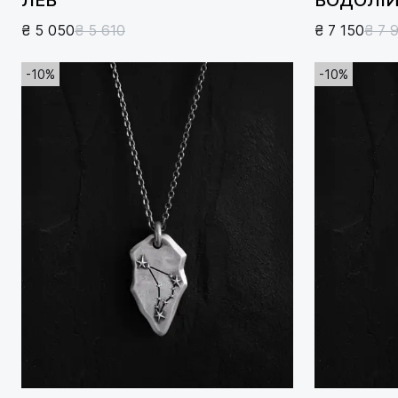
₴ 5 050
₴ 5 610
₴ 7 150
₴ 7 
-10%
-10%