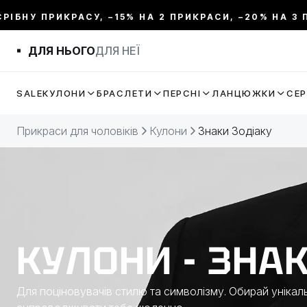
У ПРИКРАСУ, –15% НА 2 ПРИКРАСИ, –20% НА 3 ПРИКР
ФІЛЬТР
ДЛЯ НЬОГО
ДЛЯ НЕЇ
ЦІНА:
SALE
КУЛОНИ
БРАСЛЕТИ
ПЕРСНІ
ЛАНЦЮЖКИ
СЕ
МЕТАЛ
Прикраси для чоловіків
Кулони
Знаки Зодіаку
ВИД ПРИКРАСИ
КОЛЕКЦІЇ
КУЛОНИ - ЗНА
ДОВЖИНА
ТЕМАТИКА
Для поціновувачів стилю та символізму. Обирай унікаль