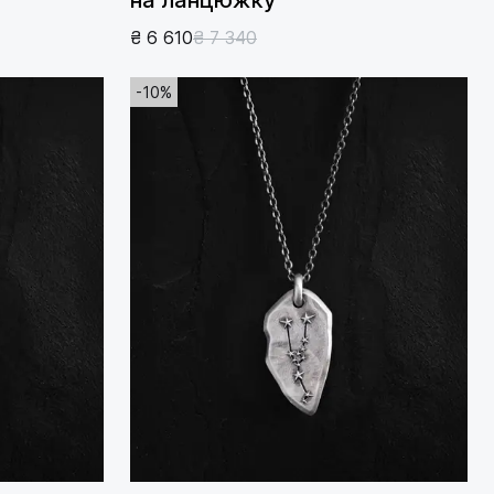
₴ 6 610
₴ 7 340
-10%