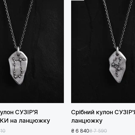
кулон СУЗІР'Я
Срібний кулон СУЗІР'
И на ланцюжку
ланцюжку
010
₴ 6 840
₴ 7 590