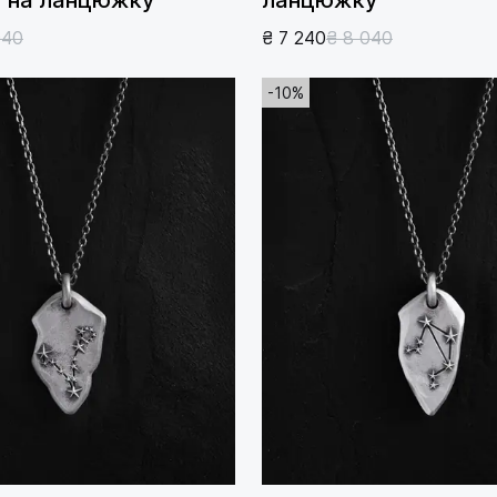
940
₴ 7 240
₴ 8 040
-10%