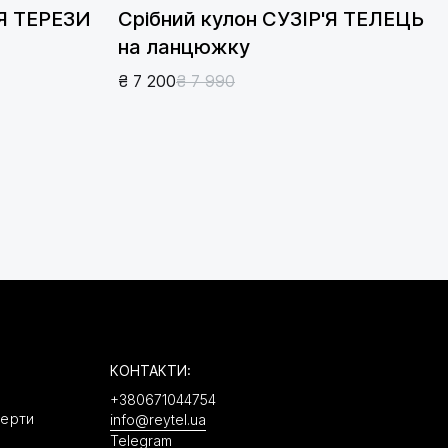
'Я ТЕРЕЗИ
Срібний кулон СУЗІР'Я ТЕЛЕЦЬ
на ланцюжку
₴ 7 200
₴ 7 990
КОНТАКТИ:
+380671044754
ферти
info@reytel.ua
Telegram