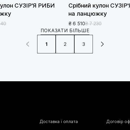
кулон СУЗІР'Я РИБИ
Срібний кулон СУЗІР
южку
на ланцюжку
940
₴ 6 510
₴ 7 230
ПОКАЗАТИ БІЛЬШЕ
1
2
3
Доставка і оплата
Договір о