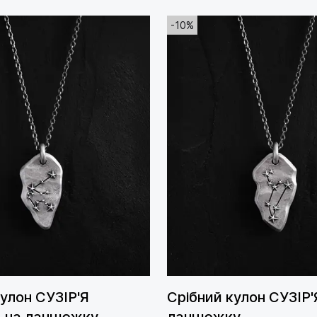
-10%
кулон СУЗІР'Я
Срібний кулон СУЗІР'
 на ланцюжку
ланцюжку