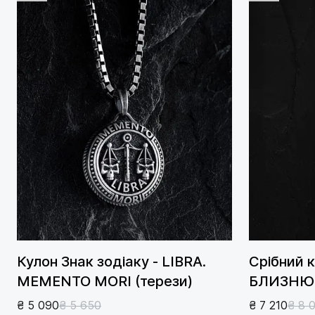
Кулон Знак зодіаку - LIBRA.
Срібний 
MEMENTO MORI (терези)
БЛИЗНЮК
₴ 5 090
₴ 5 650
₴ 7 210
₴ 8 