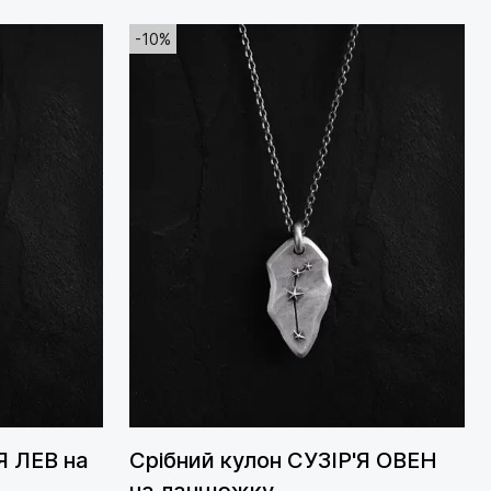
-10%
Я ЛЕВ на
Срібний кулон СУЗІР'Я ОВЕН
на ланцюжку