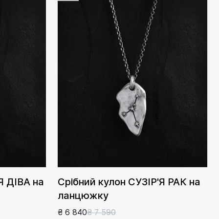
Я ДІВА на
Срібний кулон СУЗІР'Я РАК на
ланцюжку
₴ 6 840
₴ 7 590