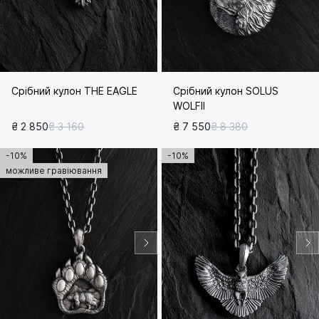
Срібний кулон THE EAGLE
Срібний кулон SOLUS
WOLFII
₴ 2 850
₴ 3 160
₴ 7 550
₴ 8 380
-10%
-10%
можливе гравіювання