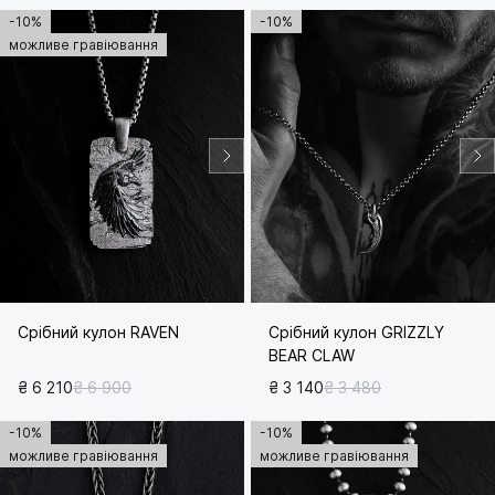
-10%
-10%
можливе гравіювання
Срібний кулон RAVEN
Срібний кулон GRIZZLY
BEAR CLAW
₴ 6 210
₴ 6 900
₴ 3 140
₴ 3 480
-10%
-10%
можливе гравіювання
можливе гравіювання