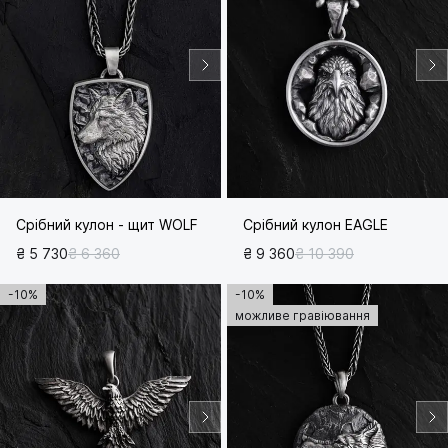
Срібний кулон - щит WOLF
Срібний кулон EAGLE
₴ 5 730
₴ 6 360
₴ 9 360
₴ 10 390
-10%
-10%
можливе гравіювання