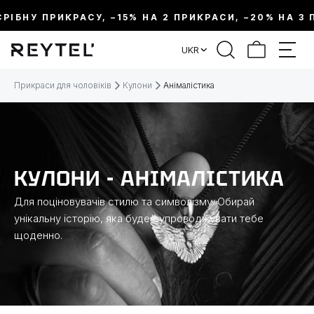
БНУ ПРИКРАСУ, –15% НА 2 ПРИКРАСИ, –20% НА 3 ПРИ
ФІЛЬТР
UKR
ЦІНА:
Прикраси для чоловіків
Кулони
Анімалістика
МЕТАЛ
ВИД ПРИКРАСИ
КУЛОНИ - АНІМАЛІСТИКА
Для поціновувачів стилю та символізму. Обирай
КОЛЕКЦІЇ
унікальну історію, яка буде супроводжувати тебе
щоденно.
ДОВЖИНА
ТЕМАТИКА