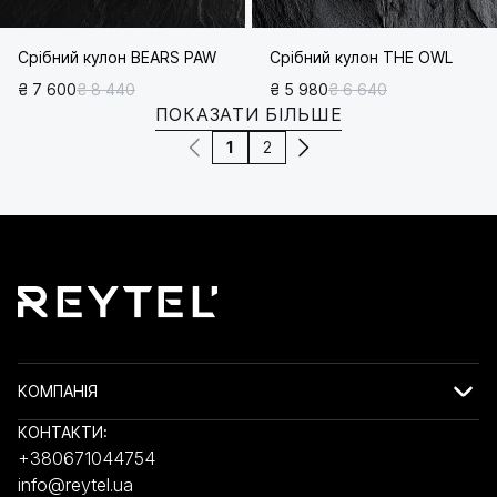
Срібний кулон BEARS PAW
Срібний кулон THE OWL
₴ 7 600
₴ 8 440
₴ 5 980
₴ 6 640
ПОКАЗАТИ БІЛЬШЕ
1
2
КОМПАНІЯ
КОНТАКТИ:
+380671044754
info@reytel.ua