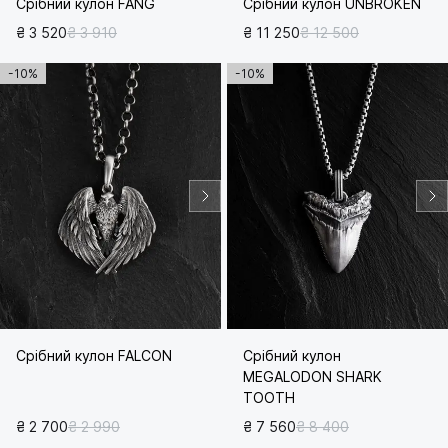
Срібний кулон FANG
Срібний кулон UNBROKEN
₴ 3 520
₴ 3 910
₴ 11 250
₴ 12 500
-10%
-10%
Срібний кулон FALCON
Срібний кулон
MEGALODON SHARK
TOOTH
₴ 2 700
₴ 2 990
₴ 7 560
₴ 8 400