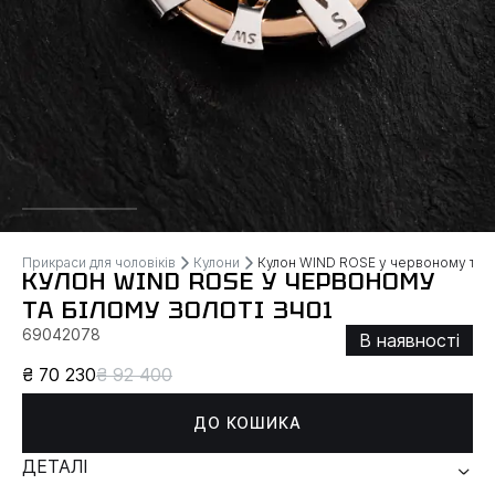
Прикраси для чоловіків
Кулони
Кулон WIND ROSE у червоному та бі
КУЛОН WIND ROSE У ЧЕРВОНОМУ
ТА БІЛОМУ ЗОЛОТІ 3401
69042078
В наявності
₴ 70 230
₴ 92 400
ДО КОШИКА
ДЕТАЛІ