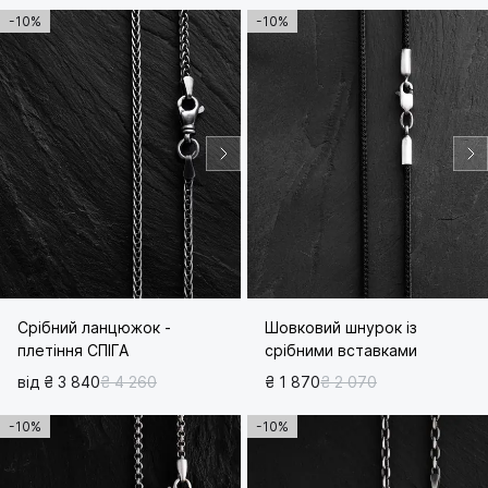
-10%
-10%
Срібний ланцюжок -
Шовковий шнурок із
плетіння СПІГА
срібними вставками
від ₴ 3 840
₴ 4 260
₴ 1 870
₴ 2 070
-10%
-10%