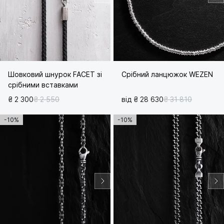
Шовковий шнурок FACET зі
Срібний ланцюжок WEZEN
срібними вставками
₴ 2 300
₴ 2 550
від ₴ 28 630
₴ 31 810
-10%
-10%