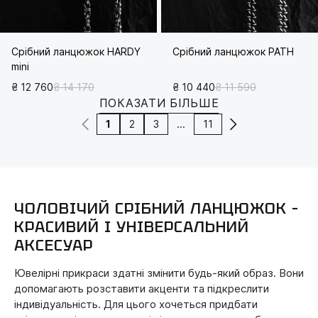
Срібний ланцюжок HARDY
Срібний ланцюжок PATH
mini
₴ 12 760
₴ 14 170
₴ 10 440
₴ 11 590
ПОКАЗАТИ БІЛЬШЕ
1
2
3
...
11
ЧОЛОВІЧИЙ СРІБНИЙ ЛАНЦЮЖОК –
КРАСИВИЙ І УНІВЕРСАЛЬНИЙ
АКСЕСУАР
Ювелірні прикраси здатні змінити будь-який образ. Вони
допомагають розставити акценти та підкреслити
індивідуальність. Для цього хочеться придбати