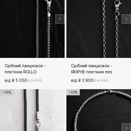
Срібний ланцюжок -
Срібний ланцюжок -
плетіння ROLLO
ЯКІРНЕ плетіння mini
від ₴ 5 050
₴ 5 610
від ₴ 3 900
₴ 4 330
-10%
-10%