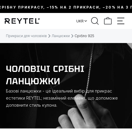
ІБНУ ПРИКРАСУ, –15% НА 2 ПРИКРАСИ, –20% НА 3 ПР
ФІЛЬТР
UKR
ЦІНА:
Прикраси для чоловіків
Ланцюжки
Срібло 925
МЕТАЛ
ЧОЛОВІЧІ СРІБНІ
ВИД ПРИКРАСИ
ЛАНЦЮЖКИ
КОЛЕКЦІЇ
Базові ланцюжки - це ідеальний вибір для прикрас
естетики REYTEL; незамінний елемент, що допоможе
доповнити стиль кулона.
ДОВЖИНА
ТЕМАТИКА