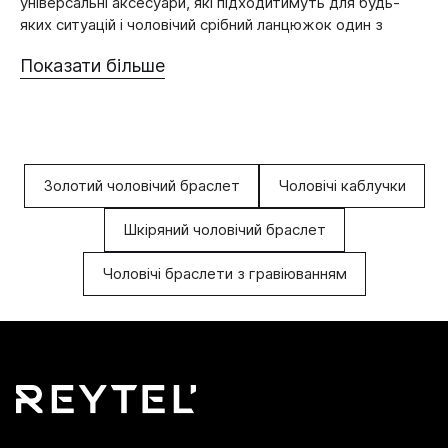
універсальні аксесуари, які підходитимуть для будь-
яких ситуацій і чоловічий срібний ланцюжок один з
таких.
Показати більше
Цю прикрасу точно варто мати в своєму
розпорядженні. Вона вдало поповнить вашу скриньку.
До того ж зможете продемонструвати свою
індивідуальність.
Золотий чоловічий браслет
Чоловічі каблучки
В ЧОМУ ОСОБЛИВІСТЬ ВИРОБУ?
Шкіряний чоловічий браслет
Така річ ніколи не втратить актуальності. Її завжди
можна носити. Якщо детальніше розбиратися в
Чоловічі браслети з гравіюванням
особливостях, то можна виділити кілька моментів:
Це універсальна річ. Вона вдало поєднується з
різноманітними підвісками. Якщо забажаєте, то ця
прикраса може стати єдиним елементом в образі.
Вражає оформлення чоловічого срібного ланцюжка.
Ювеліри знають багато варіантів плетіння. Це
можуть бути як традиційні, так і фантазійні. Тут все