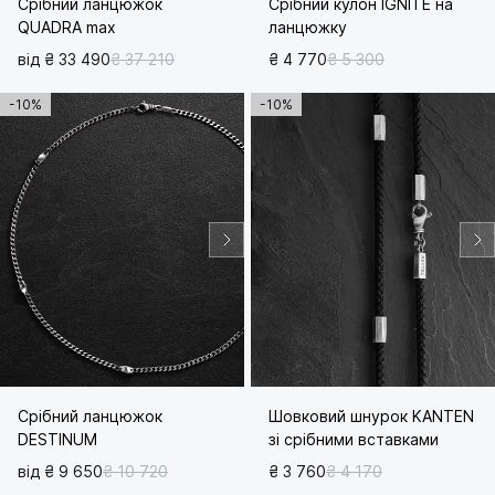
Срібний ланцюжок
Срібний кулон IGNITE на
QUADRA max
ланцюжку
від ₴ 33 490
₴ 37 210
₴ 4 770
₴ 5 300
-10%
-10%
Срібний ланцюжок
Шовковий шнурок KANTEN
DESTINUM
зі срібними вставками
від ₴ 9 650
₴ 10 720
₴ 3 760
₴ 4 170