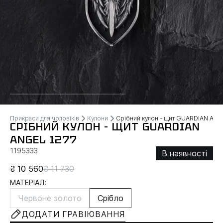
Прикраси для чоловіків
Кулони
Срібний кулон - щит GUARDIAN AN
СРІБНИЙ КУЛОН - ЩИТ GUARDIAN
ANGEL 1277
1195333
В наявності
₴ 10 560
₴ 11 730
МАТЕРІАЛ:
Червоне золото
Срібло
ДОДАТИ ГРАВІЮВАННЯ