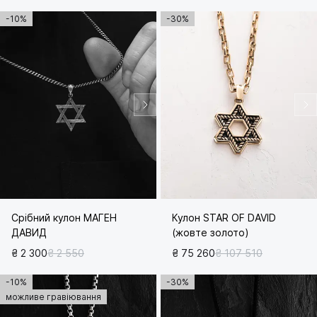
-10%
-30%
Срібний кулон МАГЕН
Кулон STAR OF DAVID
ДАВИД
(жовте золото)
₴ 2 300
₴ 2 550
₴ 75 260
₴ 107 510
-10%
-30%
можливе гравіювання