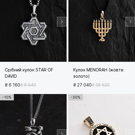
Срібний кулон STAR OF
Кулон MENORAH (жовте
DAVID
золото)
₴ 6 160
₴ 6 840
₴ 27 040
₴ 38 620
-10%
-30%