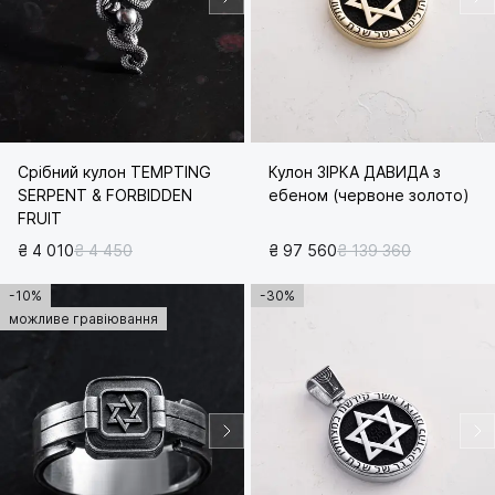
Срібний кулон TEMPTING
Кулон ЗІРКА ДАВИДА з
SERPENT & FORBIDDEN
ебеном (червоне золото)
FRUIT
₴ 4 010
₴ 4 450
₴ 97 560
₴ 139 360
-10%
-30%
можливе гравіювання