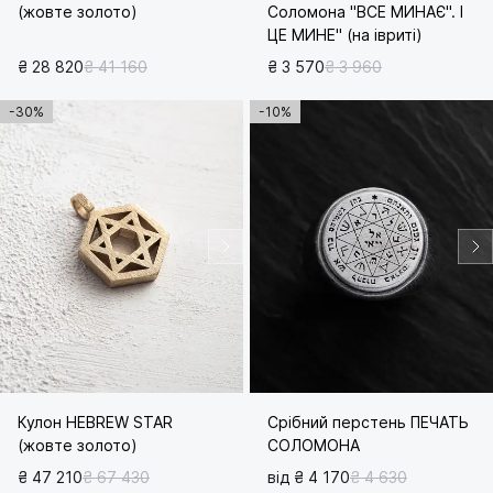
(жовте золото)
Соломона "ВСЕ МИНАЄ". І
ЦЕ МИНЕ" (на івриті)
₴ 28 820
₴ 41 160
₴ 3 570
₴ 3 960
-30%
-10%
Кулон HEBREW STAR
Срібний перстень ПЕЧАТЬ
(жовте золото)
СОЛОМОНА
₴ 47 210
₴ 67 430
від ₴ 4 170
₴ 4 630