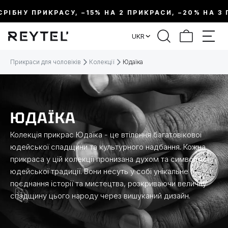
ІБНУ ПРИКРАСУ, –15% НА 2 ПРИКРАСИ, –20% НА 3 ПР
ФІЛЬТР
UKR
ЦІНА:
Прикраси для чоловіків
Колекції
Юдаїка
МЕТАЛ
ЮДАЇКА
ВИД ПРИКРАСИ
Колекція прикрас Юдаїка - це втілення багатовікової
юдейської спадщини та культурного надбання. Кожна
КОЛЕКЦІЇ
прикраса у цій колекції пронизана духом та символікою
юдейської традиції. Вони несуть у собі унікальне
РОЗМІР
поєднання історії та мистецтва, розкриваючи величну
спадщину цього народу через вишуканий дизайн.
ТЕМАТИКА