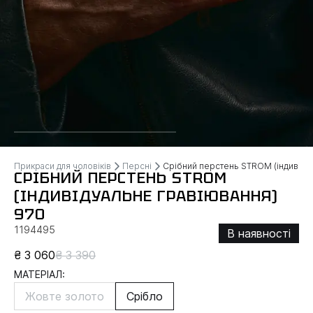
Прикраси для чоловіків
Персні
Срібний перстень STROM (індивіду
СРІБНИЙ ПЕРСТЕНЬ STROM
(ІНДИВІДУАЛЬНЕ ГРАВІЮВАННЯ)
970
1194495
В наявності
₴ 3 060
₴ 3 390
МАТЕРІАЛ:
Жовте золото
Срібло