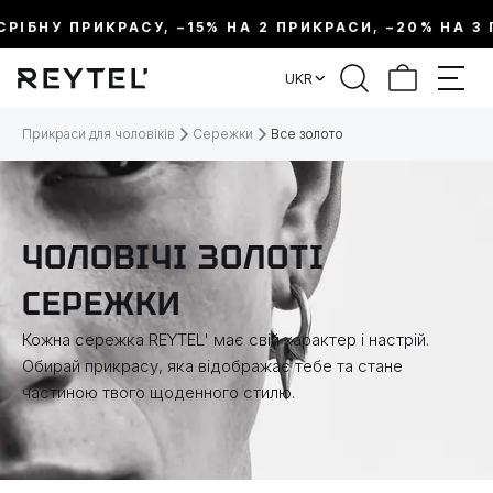
ІБНУ ПРИКРАСУ, –15% НА 2 ПРИКРАСИ, –20% НА 3 ПР
ФІЛЬТР
UKR
ЦІНА:
Прикраси для чоловіків
Сережки
Все золото
МЕТАЛ
ЧОЛОВІЧІ ЗОЛОТІ
ВИД ПРИКРАСИ
СЕРЕЖКИ
КОЛЕКЦІЇ
Кожна сережка REYTEL' має свій характер і настрій.
Обирай прикрасу, яка відображає тебе та стане
частиною твого щоденного стилю.
ТЕМАТИКА