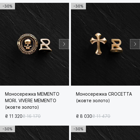
-30%
-30%
Моносережка MEMENTO
Моносережка CROCETTA
MORI. VIVERE MEMENTO
(жовте золото)
(жовте золото)
₴ 11 320
₴ 16 170
₴ 8 030
₴ 11 470
-30%
-30%