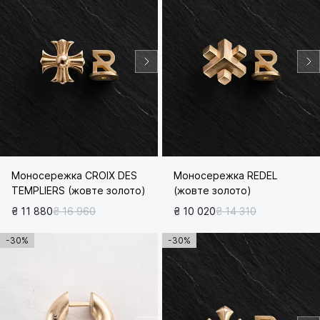
Моносережка CROIX DES
Моносережка REDEL
TEMPLIERS (жовте золото)
(жовте золото)
₴ 11 880
₴ 16 960
₴ 10 020
₴ 14 310
-30%
-30%