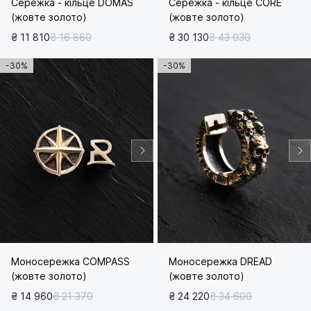
Сережка - кільце DOMAS
Сережка - кільце CORE
(жовте золото)
(жовте золото)
₴ 11 810
₴ 16 860
₴ 30 130
₴ 43 030
-30%
-30%
Моносережка COMPASS
Моносережка DREAD
(жовте золото)
(жовте золото)
₴ 14 960
₴ 21 370
₴ 24 220
₴ 34 600