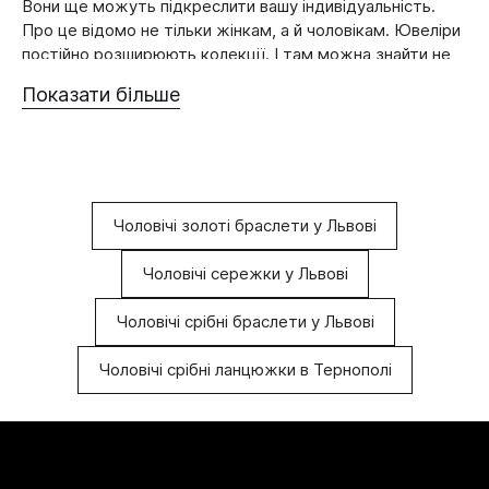
Вони ще можуть підкреслити вашу індивідуальність.
Про це відомо не тільки жінкам, а й чоловікам. Ювеліри
постійно розширюють колекції. І там можна знайти не
тільки ланцюжки чи каблучки, чоловічі золоті сережки
Показати більше
досить швидко здобули популярність.
Їх зовнішній вигляд притягує до себе захоплені погляди.
Ви зможете підібрати вдалий аксесуар. Для цього
тільки не завадить заздалегідь продумати, що саме вас
цікавить.
Чоловічі золоті браслети у Львові
ЯК ПІДІБРАТИ ПРИКРАСИ ТА НЕ
Чоловічі сережки у Львові
ПОЖАЛКУВАТИ ПРО ЦЕ?
Чоловічі срібні браслети у Львові
Подібні вироби одразу привертають до себе увагу.
Чоловічі срібні ланцюжки в Тернополі
Адже вони виглядають досить незвично. До того ж не
кожен наважиться на носіння подібних речей. Якщо ж
віддаєте перевагу чоловічим золотим сережкам, то
вам варто пам’ятати про такі моменти:
Визначтеся, де саме будете носити аксесуар.