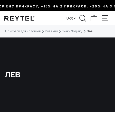
СРІБНУ ПРИКРАСУ, –15% НА 2 ПРИКРАСИ, –20% НА 3 
ФІЛЬТР
UKR
ЦІНА:
Прикраси для чоловіків
Колекції
Знаки Зодіаку
Лев
МЕТАЛ
ВИД ПРИКРАСИ
ЛЕВ
КОЛЕКЦІЇ
ДОВЖИНА
ТЕМАТИКА