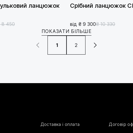
кульковий ланцюжок
Срібний ланцюжок 
 8 450
від ₴ 9 300
₴ 10 330
ПОКАЗАТИ БІЛЬШЕ
1
2
Доставка і оплата
Договір о