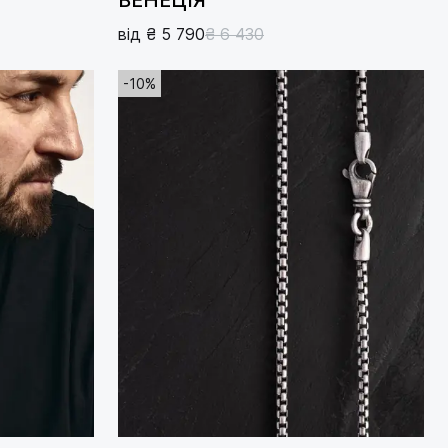
від ₴ 5 790
₴ 6 430
-10%