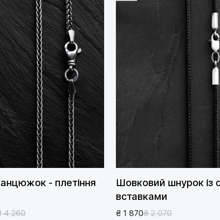
ланцюжок - плетіння
Шовковий шнурок із 
вставками
₴ 4 260
₴ 1 870
₴ 2 070