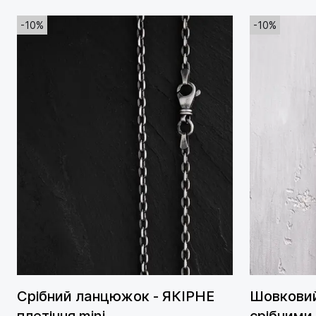
-10%
-10%
Срібний ланцюжок - ЯКІРНЕ
Шовковий
плетіння mini
срібними