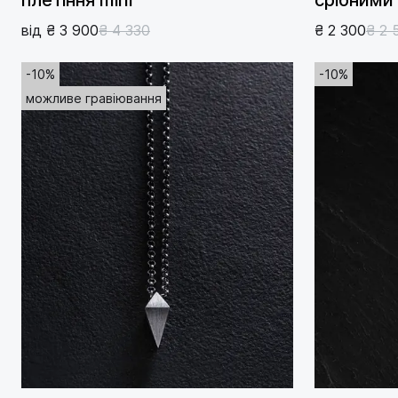
від ₴ 3 900
₴ 4 330
₴ 2 300
₴ 2 
-10%
-10%
можливе гравіювання