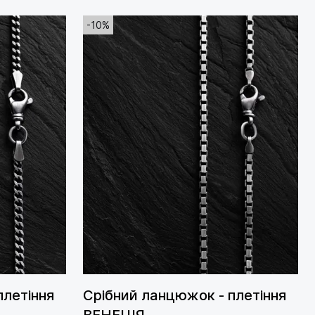
-10%
плетіння
Срібний ланцюжок - плетіння
ВЕНЕЦІЯ