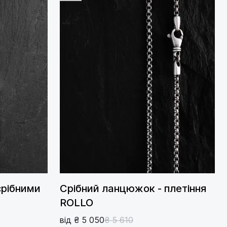
срібними
Срібний ланцюжок - плетіння
ROLLO
від ₴ 5 050
₴ 5 610