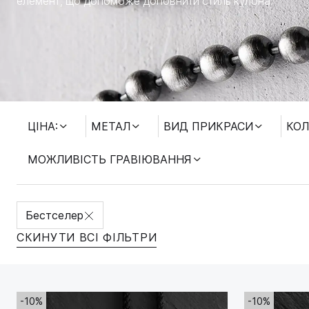
елемент, що допоможе доповнити стиль кулона.
МОЖЛИВІСТЬ ГРАВІЮВАННЯ
ЦІНА:
МЕТАЛ
ВИД ПРИКРАСИ
КОЛ
МОЖЛИВІСТЬ ГРАВІЮВАННЯ
Бестселер
СКИНУТИ ВСІ ФІЛЬТРИ
-10%
-10%