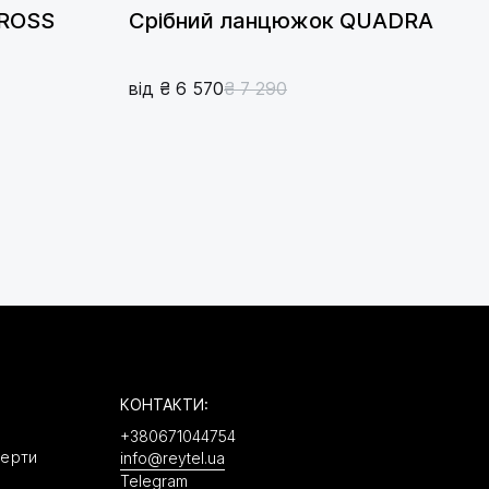
CROSS
Срібний ланцюжок QUADRA
від ₴ 6 570
₴ 7 290
КОНТАКТИ:
+380671044754
ферти
info@reytel.ua
Telegram