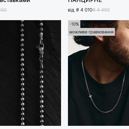
550
від ₴ 4 010
₴ 4 450
-10%
можливе гравіювання