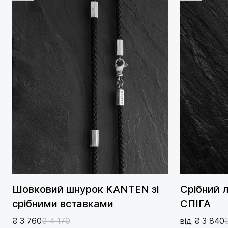
Шовковий шнурок KANTEN зі
Срібний 
срібними вставками
СПІГА
₴ 3 760
₴ 4 170
від ₴ 3 840