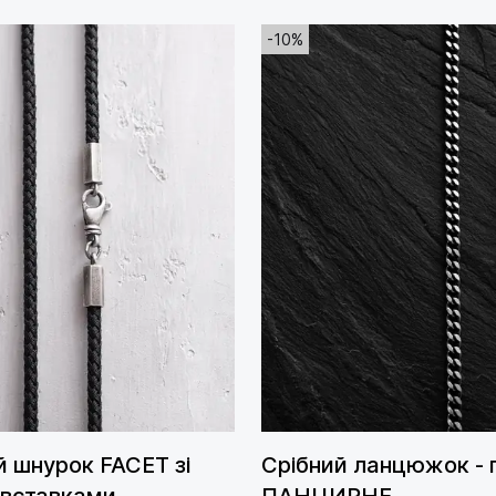
-10%
 шнурок FACET зі
Срібний ланцюжок - 
 вставками
ПАНЦИРНЕ