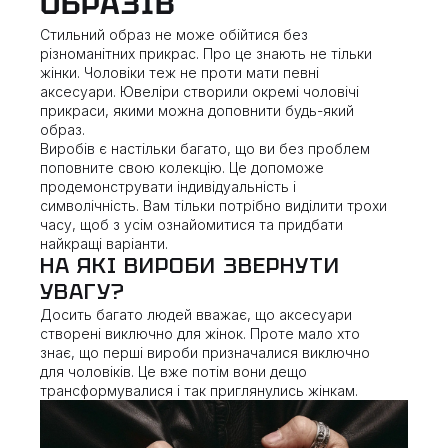
ОБРАЗІВ
Стильний образ не може обійтися без
різноманітних прикрас. Про це знають не тільки
жінки. Чоловіки теж не проти мати певні
аксесуари. Ювеліри створили окремі чоловічі
прикраси, якими можна доповнити будь-який
образ.
Виробів є настільки багато, що ви без проблем
поповните свою колекцію. Це допоможе
продемонструвати індивідуальність і
символічність. Вам тільки потрібно виділити трохи
часу, щоб з усім ознайомитися та придбати
найкращі варіанти.
НА ЯКІ ВИРОБИ ЗВЕРНУТИ
УВАГУ?
Досить багато людей вважає, що аксесуари
створені виключно для жінок. Проте мало хто
знає, що перші вироби призначалися виключно
для чоловіків. Це вже потім вони дещо
трансформувалися і так приглянулись жінкам.