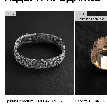
-10%
-30%
можливе гравіюван
Срібний браслет TEMPLAR CROSS
Перстень CARVER 