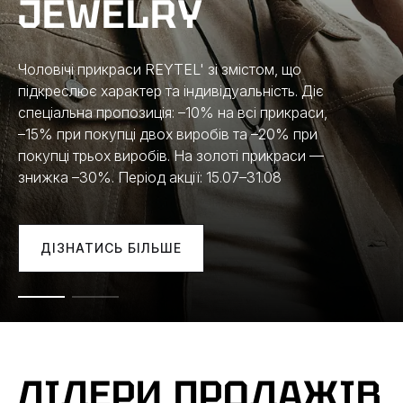
JEWELRY
Чоловічі прикраси REYTEL' зі змістом, що
підкреслює характер та індивідуальність. Діє
спеціальна пропозиція: –10% на всі прикраси,
–15% при покупці двох виробів та –20% при
покупці трьох виробів. На золоті прикраси —
знижка –30%. Період акції: 15.07–31.08
ДІЗНАТИСЬ БІЛЬШЕ
ЛІДЕРИ ПРОДАЖІВ