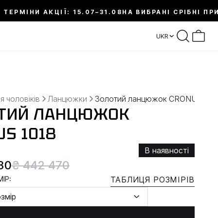
 ТЕРМІНИ АКЦІЇ: 15.07–31.08
НА ВИБРАНІ СРІБНІ ПР
UKR
я чоловіків
Ланцюжки
Золотий ланцюжок CRONUS
ТИЙ ЛАНЦЮЖОК
US 1018
В наявності
30
₴ 442 470
ІР:
ТАБЛИЦЯ РОЗМІРІВ
озмір