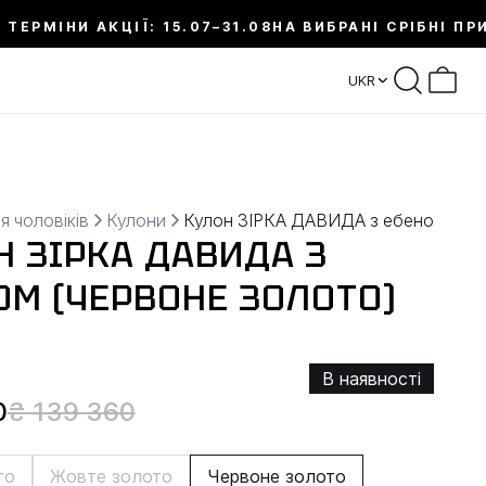
 ТЕРМІНИ АКЦІЇ: 15.07–31.08
НА ВИБРАНІ СРІБНІ ПР
UKR
я чоловіків
Кулони
Кулон ЗІРКА ДАВИДА з ебеном (чер
Н ЗІРКА ДАВИДА З
ОМ (ЧЕРВОНЕ ЗОЛОТО)
В наявності
0
₴ 139 360
то
Жовте золото
Червоне золото