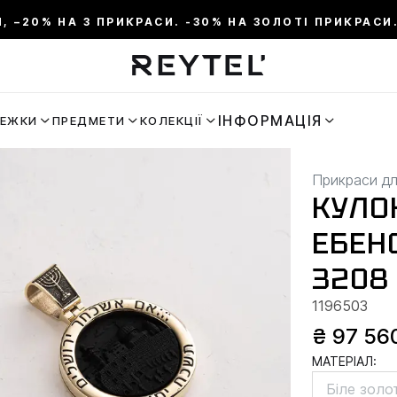
И, –20% НА 3 ПРИКРАСИ. -30% НА ЗОЛОТІ ПРИКРАСИ.
ІНФОРМАЦІЯ
РЕЖКИ
ПРЕДМЕТИ
КОЛЕКЦІЇ
Прикраси дл
КУЛО
ЕБЕН
3208
1196503
₴ 97 56
МАТЕРІАЛ:
Біле золо