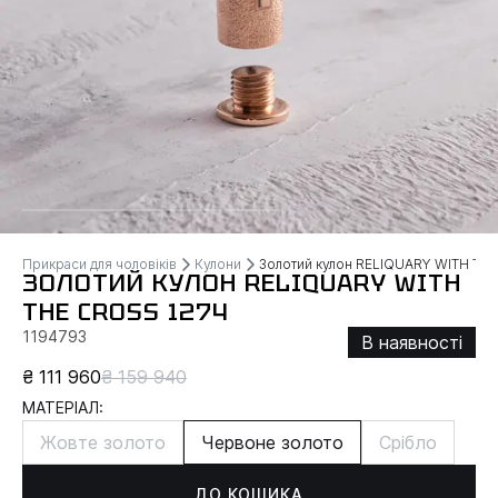
Прикраси для чоловіків
Кулони
Золотий кулон RELIQUARY WITH TH
ЗОЛОТИЙ КУЛОН RELIQUARY WITH
THE CROSS 1274
1194793
В наявності
₴ 111 960
₴ 159 940
МАТЕРІАЛ:
Жовте золото
Червоне золото
Срібло
ДО КОШИКА