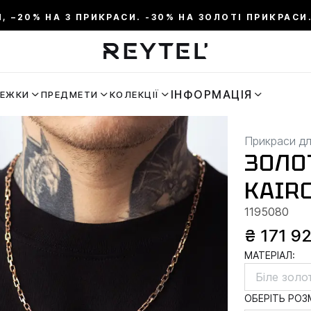
И, –20% НА 3 ПРИКРАСИ. -30% НА ЗОЛОТІ ПРИКРАСИ.
ІНФОРМАЦІЯ
РЕЖКИ
ПРЕДМЕТИ
КОЛЕКЦІЇ
Прикраси дл
ЗОЛО
KAIRO
1195080
₴ 171 9
МАТЕРІАЛ:
Біле золо
ОБЕРІТЬ РОЗМ