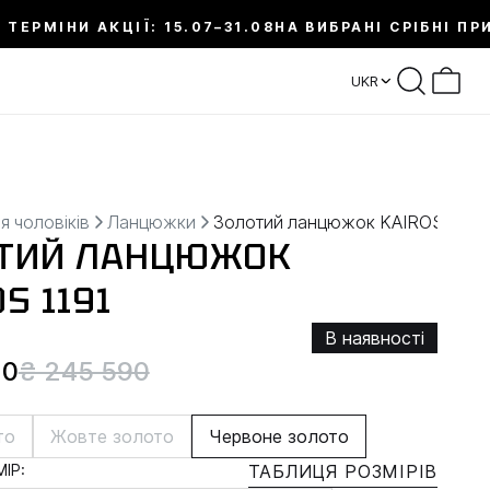
 ТЕРМІНИ АКЦІЇ: 15.07–31.08
НА ВИБРАНІ СРІБНІ ПР
UKR
я чоловіків
Ланцюжки
Золотий ланцюжок KAIROS
ТИЙ ЛАНЦЮЖОК
S 1191
В наявності
20
₴ 245 590
то
Жовте золото
Червоне золото
ІР:
ТАБЛИЦЯ РОЗМІРІВ