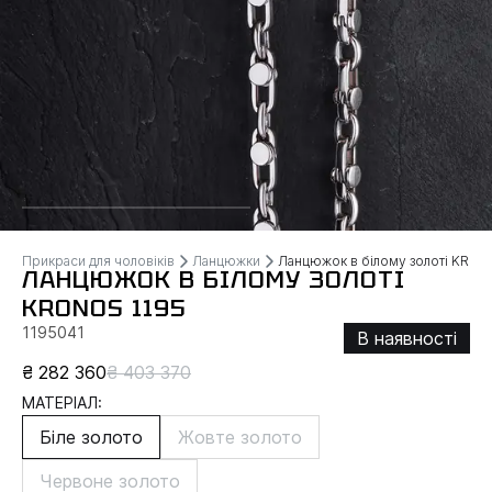
Прикраси для чоловіків
Ланцюжки
Ланцюжок в білому золоті KRO
ЛАНЦЮЖОК В БІЛОМУ ЗОЛОТІ
KRONOS 1195
1195041
В наявності
₴ 282 360
₴ 403 370
МАТЕРІАЛ:
Біле золото
Жовте золото
Червоне золото