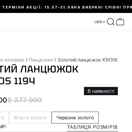
 ТЕРМІНИ АКЦІЇ: 15.07–31.08
НА ВИБРАНІ СРІБНІ ПР
UKR
я чоловіків
Ланцюжки
Золотий ланцюжок KRONOS
ТИЙ ЛАНЦЮЖОК
OS 1194
В наявності
00
₴ 377 990
то
Жовте золото
Червоне золото
ІР:
ТАБЛИЦЯ РОЗМІРІВ