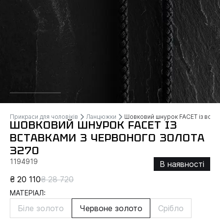
Прикраси для чоловіків
Ланцюжки
Шовковий шнурок FACET із встав
ШОВКОВИЙ ШНУРОК FACET ІЗ
ВСТАВКАМИ З ЧЕРВОНОГО ЗОЛОТА
3270
1194919
В наявності
₴ 20 110
₴ 28 720
МАТЕРІАЛ:
Біле золото
Червоне золото
Срібло