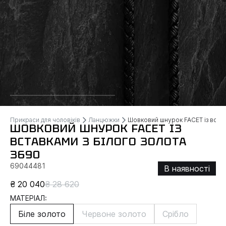
Прикраси для чоловіків
Ланцюжки
Шовковий шнурок FACET із вставк
ШОВКОВИЙ ШНУРОК FACET ІЗ
ВСТАВКАМИ З БІЛОГО ЗОЛОТА
3690
69044481
В наявності
₴ 20 040
₴ 28 620
МАТЕРІАЛ:
Біле золото
Червоне золото
Срібло