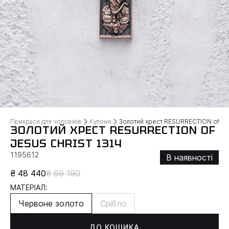
Прикраси для чоловіків
Кулони
Золотий хрест RESURRECTION of J
ЗОЛОТИЙ ХРЕСТ RESURRECTION OF
JESUS CHRIST 1314
1195612
В наявності
₴ 48 440
₴ 69 190
МАТЕРІАЛ:
Червоне золото
Срібло
ДО КОШИКА