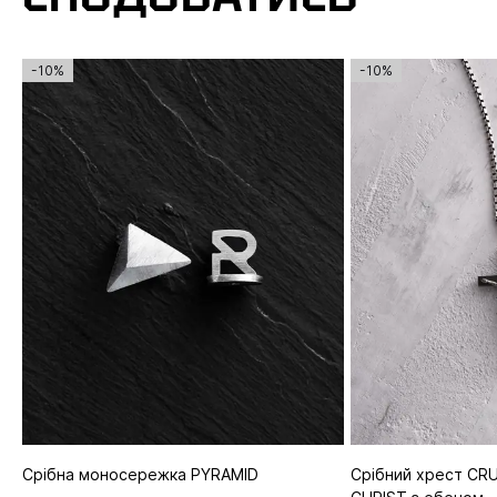
-10%
-10%
Срібна моносережка PYRAMID
Срібний хрест CRU