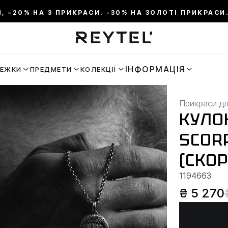
И, –20% НА 3 ПРИКРАСИ. -30% НА ЗОЛОТІ ПРИКРАСИ.
ІНФОРМАЦІЯ
РЕЖКИ
ПРЕДМЕТИ
КОЛЕКЦІЇ
Прикраси дл
КУЛОН
SCOR
(СКОР
1194663
₴ 5 270