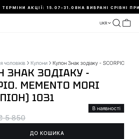
 ТЕРМІНИ АКЦІЇ: 15.07–31.08
НА ВИБРАНІ СРІБНІ ПР
UKR
я чоловіків
Кулони
Кулон Знак зодіаку - SCORPIO. ME
 ЗНАК ЗОДІАКУ -
PIO. MEMENTO MORI
ПІОН) 1031
В наявності
₴ 5 850
ДО КОШИКА