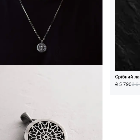
Срібний ла
₴ 5 790
₴ 6