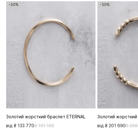
-30%
-30%
Золотий жорсткий браслет ETERNAL
Золотий жорсткий
від ₴ 133 770
₴ 191 100
від ₴ 201 690
₴ 288