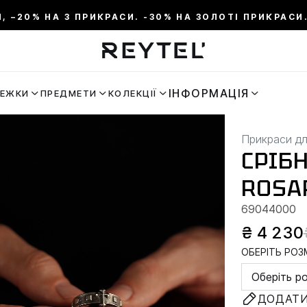
И, –20% НА 3 ПРИКРАСИ. -30% НА ЗОЛОТІ ПРИКРАСИ.
ІНФОРМАЦІЯ
РЕЖКИ
ПРЕДМЕТИ
КОЛЕКЦІЇ
Прикраси дл
СРІБ
ROSA
69044000
₴ 4 230
ОБЕРІТЬ РОЗМ
Оберіть р
ДОДАТИ