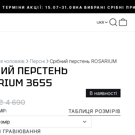
 ТЕРМІНИ АКЦІЇ: 15.07–31.08
НА ВИБРАНІ СРІБНІ ПР
UKR
я чоловіків
Персні
Срібний перстень ROSARIUM
НИЙ ПЕРСТЕНЬ
RIUM 3655
В наявності
₴ 4 690
ІР:
ТАБЛИЦЯ РОЗМІРІВ
озмір
 ГРАВІЮВАННЯ