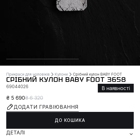
Прикраси для чоловіків
Кулони
Срібний кулон BABY FOOT
СРІБНИЙ КУЛОН BABY FOOT 3658
69044026
В наявності
₴ 5 690
₴ 6 320
ДОДАТИ ГРАВІЮВАННЯ
ДО КОШИКА
ДЕТАЛІ