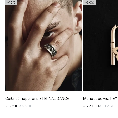
-10%
-30%
Срібний перстень ETERNAL DANCE
Моносережка REYT
₴ 6 210
₴ 6 900
₴ 22 030
₴ 31 460