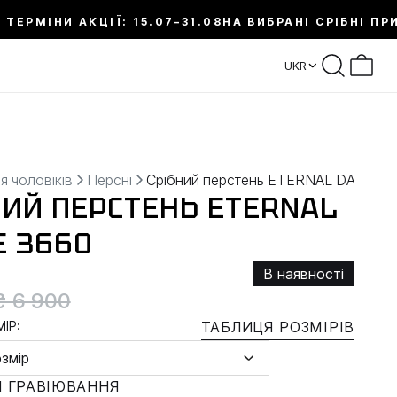
 ТЕРМІНИ АКЦІЇ: 15.07–31.08
НА ВИБРАНІ СРІБНІ ПР
UKR
я чоловіків
Персні
Срібний перстень ETERNAL DANCE
НИЙ ПЕРСТЕНЬ ETERNAL
E 3660
В наявності
₴ 6 900
ІР:
ТАБЛИЦЯ РОЗМІРІВ
озмір
 ГРАВІЮВАННЯ