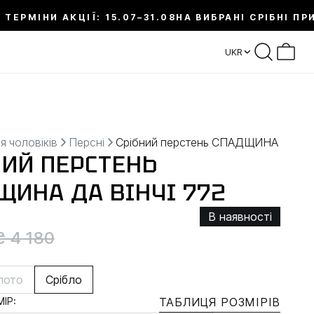
 ТЕРМІНИ АКЦІЇ: 15.07–31.08
НА ВИБРАНІ СРІБНІ ПР
UKR
я чоловіків
Персні
Срібний перстень СПАДЩИНА ДА ВІ
НИЙ ПЕРСТЕНЬ
ЩИНА ДА ВІНЧІ 772
В наявності
₴ 4 180
лото
Срібло
ІР:
ТАБЛИЦЯ РОЗМІРІВ