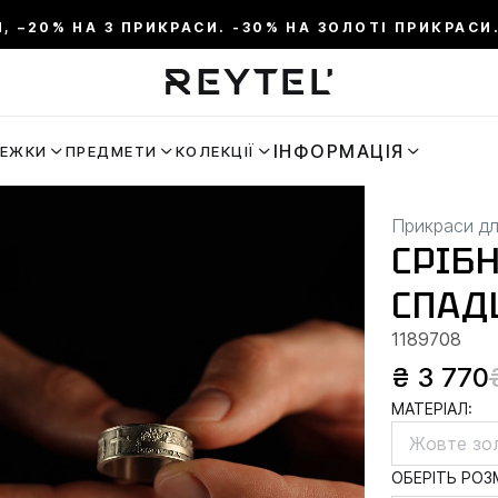
И, –20% НА 3 ПРИКРАСИ. -30% НА ЗОЛОТІ ПРИКРАСИ.
ІНФОРМАЦІЯ
РЕЖКИ
ПРЕДМЕТИ
КОЛЕКЦІЇ
Прикраси дл
СРІБ
СПАД
1189708
₴ 3 770
МАТЕРІАЛ:
Жовте зо
ОБЕРІТЬ РОЗМ