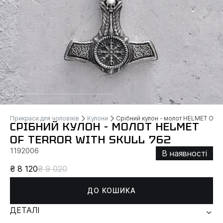
Прикраси для чоловіків
Кулони
Срібний кулон - молот HELMET OF
СРІБНИЙ КУЛОН - МОЛОТ HELMET
OF TERROR WITH SKULL 762
1192006
В наявності
₴ 8 120
₴ 9 020
ДО КОШИКА
ДЕТАЛІ