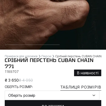
Прикраси для чоловіків
Персні
Срібний перстень CUBAN CHAIN
СРІБНИЙ ПЕРСТЕНЬ CUBAN CHAIN
771
1189707
В наявності
₴ 3 650
₴ 4 050
ОБЕРІТЬ РОЗМІР:
ТАБЛИЦЯ РОЗМІРІВ
Оберіть розмір