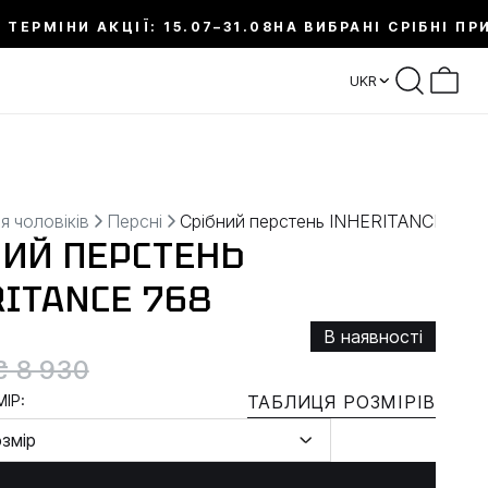
 ТЕРМІНИ АКЦІЇ: 15.07–31.08
НА ВИБРАНІ СРІБНІ ПР
UKR
я чоловіків
Персні
Срібний перстень INHERITANCE
НИЙ ПЕРСТЕНЬ
RITANCE 768
В наявності
₴ 8 930
ІР:
ТАБЛИЦЯ РОЗМІРІВ
озмір