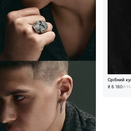
Срібний к
₴ 8 180
₴ 11