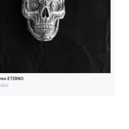
улон ETERNO
 680