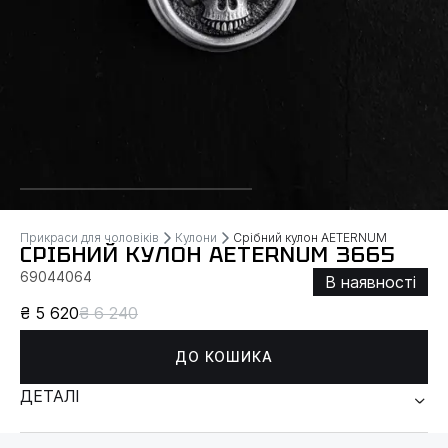
Прикраси для чоловіків
Кулони
Срібний кулон AETERNUM
СРІБНИЙ КУЛОН AETERNUM 3665
69044064
В наявності
₴ 5 620
₴ 6 240
ДО КОШИКА
ДЕТАЛІ