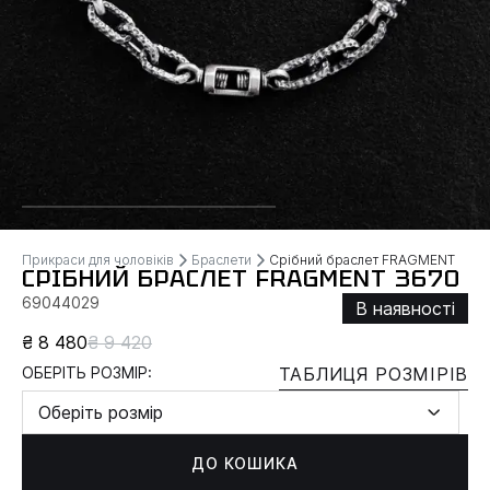
Прикраси для чоловіків
Браслети
Срібний браслет FRAGMENT
СРІБНИЙ БРАСЛЕТ FRAGMENT 3670
69044029
В наявності
₴ 8 480
₴ 9 420
ОБЕРІТЬ РОЗМІР:
ТАБЛИЦЯ РОЗМІРІВ
Оберіть розмір
ДО КОШИКА